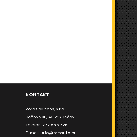
KONTAKT
Zoro Solutions, s.r.o.
Bečov 208, 43526 Bečov
Telefon:
777 558 228
E-mail:
info@rc-auta.eu