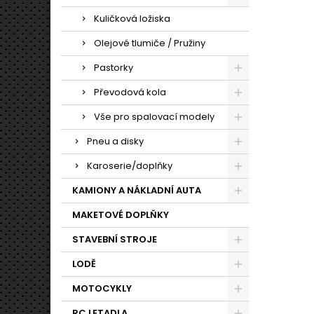
Kuličková ložiska
Olejové tlumiče / Pružiny
Pastorky
Převodová kola
Vše pro spalovací modely
Pneu a disky
Karoserie/doplňky
KAMIONY A NÁKLADNÍ AUTA
MAKETOVÉ DOPLŇKY
STAVEBNÍ STROJE
LODĚ
MOTOCYKLY
RC LETADLA