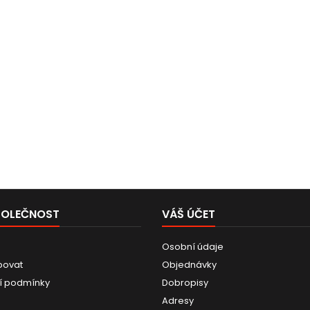
POLEČNOST
VÁŠ ÚČET
Osobní údaje
povat
Objednávky
í podmínky
Dobropisy
Adresy