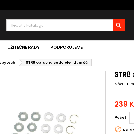

UŽITEČNÉ RADY
PODPORUJEME
obbytech
STR8 opravná sada olej. tlumičů
STR8 
Kód
HT-5
239 
Počet

Na d