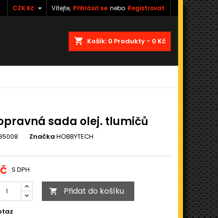

CZK Kč
Vítejte,
Přihlásit se
nebo
Registrovat
shopping_cart
Košík:
0
Produkty - 0 Kč
opravná sada olej. tlumičů
85008
Značka
HOBBYTECH
Kč
S DPH
Přidat do košíku

otaz