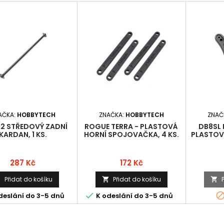
AČKA:
HOBBYTECH
ZNAČKA:
HOBBYTECH
ZNAČ
2 STŘEDOVÝ ZADNÍ
ROGUE TERRA - PLASTOVÁ
DB8SL 
KARDAN, 1 KS.
HORNÍ SPOJOVAČKA, 4 KS.
PLASTOV
OLEJOVÝC
Cena
Cena
287 Kč
172 Kč
Přidat do košíku
Přidat do košíku




deslání do 3-5 dnů
K odeslání do 3-5 dnů