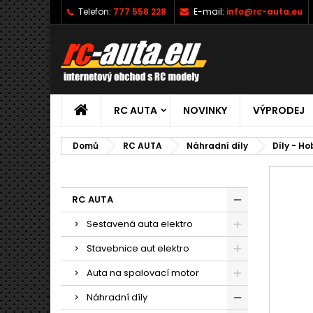
Telefon:
777 558 228
E-mail:
info@rc-auta.eu
RC AUTA
NOVINKY
VÝPRODEJ
Domů
RC AUTA
Náhradní díly
Díly - H
RC AUTA
Sestavená auta elektro
Stavebnice aut elektro
Auta na spalovací motor
Náhradní díly