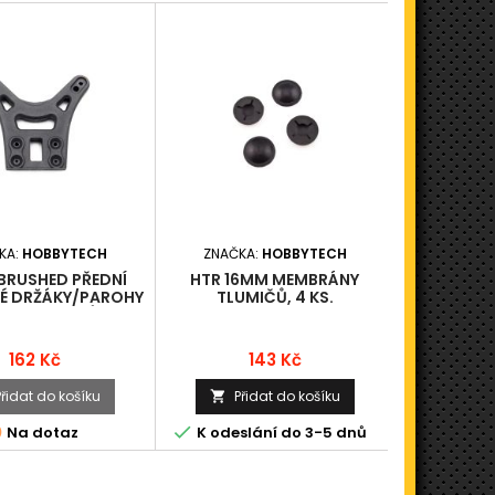
KA:
HOBBYTECH
ZNAČKA:
HOBBYTECH
ZNAČKA
BRUSHED PŘEDNÍ
HTR 16MM MEMBRÁNY
CRX PRV
É DRŽÁKY/PAROHY
TLUMIČŮ, 4 KS.
PŘE
H TLUMIČŮ, 1 KS.
Cena
Cena
162 Kč
143 Kč
Přidat do košíku
Přidat do košíku
Při





Na dotaz
K odeslání do 3-5 dnů
K odesl