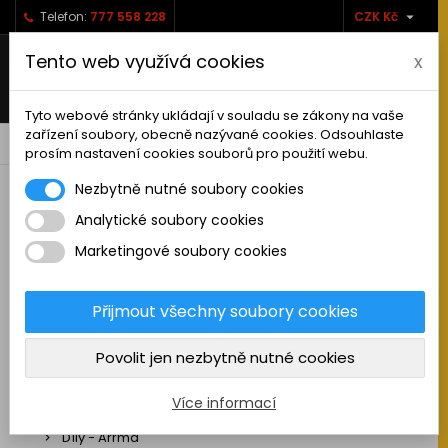

Telefon:
777 558 228
CZK Kč
Tento web využívá cookies
x
Tyto webové stránky ukládají v souladu se zákony na vaše
zařízení soubory, obecně nazývané cookies. Odsouhlaste
0



shopping_cart
prosím nastavení cookies souborů pro použití webu.
Nezbytně nutné soubory cookies
Analytické soubory cookies
RC AUTA
Marketingové soubory cookies
Sestavená auta elektro
Stavebnice aut elektro
Přijmout všechny soubory cookies
Auta na spalovací motor
Povolit jen nezbytně nutné cookies
Náhradní díly
Díly - ABSIMA
Více informací
Díly - Arrma