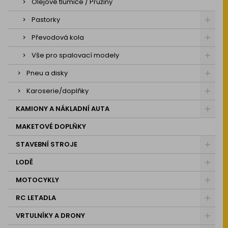
Olejové tlumiče / Pružiny
Pastorky
Převodová kola
Vše pro spalovací modely
Pneu a disky
Karoserie/doplňky
KAMIONY A NÁKLADNÍ AUTA
MAKETOVÉ DOPLŇKY
STAVEBNÍ STROJE
LODĚ
MOTOCYKLY
RC LETADLA
VRTULNÍKY A DRONY