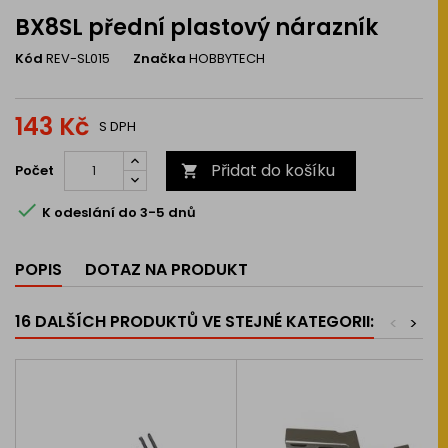
BX8SL přední plastový nárazník
Kód
REV-SL015
Značka
HOBBYTECH
143 Kč
S DPH
Přidat do košíku
Počet


K odeslání do 3-5 dnů
POPIS
DOTAZ NA PRODUKT
16 DALŠÍCH PRODUKTŮ VE STEJNÉ KATEGORII:
<
>