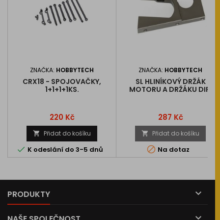
ZNAČKA:
HOBBYTECH
ZNAČKA:
HOBBYTECH
CRX18 - SPOJOVAČKY,
SL HLINÍKOVÝ DRŽÁK
1+1+1+1KS.
MOTORU A DRŽÁKU DIF.
Cena
Cena
220 Kč
287 Kč
Přidat do košíku
Přidat do košíku




K odeslání do 3-5 dnů
Na dotaz

PRODUKTY

NAŠE SPOLEČNOST