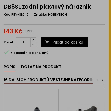
DB8SL zadní plastový nárazník
Kód
REV-SL045
Značka
HOBBYTECH
143 Kč
S DPH
Přidat do košíku
Počet


K odeslání do 3-5 dnů
POPIS
DOTAZ NA PRODUKT
16 DALŠÍCH PRODUKTŮ VE STEJNÉ KATEGORII:
<
>