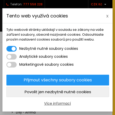

Telefon:
777 558 228
CZK Kč
Tento web využívá cookies
x
Tyto webové stránky ukládají v souladu se zákony na vaše
zařízení soubory, obecně nazývané cookies. Odsouhlaste
0



shopping_cart
prosím nastavení cookies souborů pro použití webu.
Nezbytně nutné soubory cookies
Analytické soubory cookies
RC AUTA
Marketingové soubory cookies
Sestavená auta elektro
Stavebnice aut elektro
Přijmout všechny soubory cookies
Auta na spalovací motor
Povolit jen nezbytně nutné cookies
Náhradní díly
Díly - ABSIMA
Více informací
Díly - Arrma