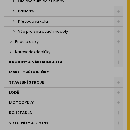
Olejové tlumiče / Pružiny
Pastorky
Převodová kola
Vše pro spalovací modely
Pneu a disky
Karoserie/doplňky
KAMIONY A NÁKLADNÍ AUTA
MAKETOVÉ DOPLŇKY
STAVEBNÍ STROJE
LODĚ
MOTOCYKLY
RC LETADLA
VRTULNÍKY A DRONY