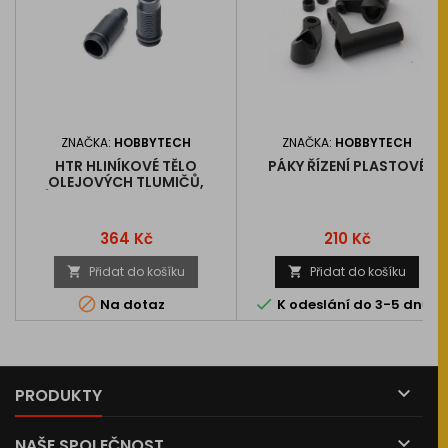
ZNAČKA:
HOBBYTECH
ZNAČKA:
HOBBYTECH
HTR HLINÍKOVÉ TĚLO
PÁKY ŘÍZENÍ PLASTOVÉ
OLEJOVÝCH TLUMIČŮ,
PRŮMĚR 13MM, DÉLKA 44MM,
2 KS
Cena
Cena
364 Kč
210 Kč
Přidat do košíku
Přidat do košíku




Na dotaz
K odeslání do 3-5 dnů

PRODUKTY

NAŠE SPOLEČNOST