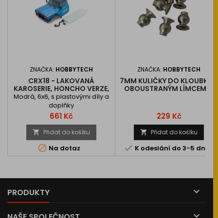
ZNAČKA:
HOBBYTECH
ZNAČKA:
HOBBYTECH
CRX18 - LAKOVANÁ
7MM KULIČKY DO KLOUBKŮ 
KAROSERIE, HONCHO VERZE,
OBOUSTRANÝM LÍMCEM, 6
1 KS.
KS.
Modrá, 6x6, s plastovými díly a
doplňky
Cena
Cena
661 Kč
229 Kč
Přidat do košíku
Přidat do košíku




Na dotaz
K odeslání do 3-5 dnů

PRODUKTY

NAŠE SPOLEČNOST