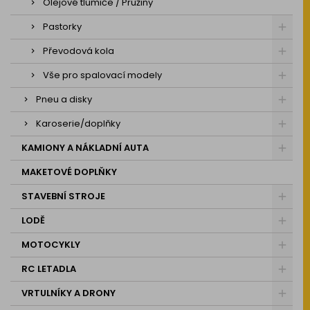
Olejové tlumiče / Pružiny
Pastorky
Převodová kola
Vše pro spalovací modely
Pneu a disky
Karoserie/doplňky
KAMIONY A NÁKLADNÍ AUTA
MAKETOVÉ DOPLŇKY
STAVEBNÍ STROJE
LODĚ
MOTOCYKLY
RC LETADLA
VRTULNÍKY A DRONY