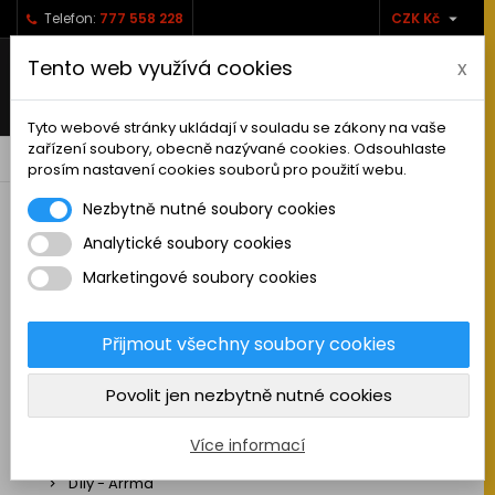

Telefon:
777 558 228
CZK Kč
Tento web využívá cookies
x
Tyto webové stránky ukládají v souladu se zákony na vaše
zařízení soubory, obecně nazývané cookies. Odsouhlaste
0



shopping_cart
prosím nastavení cookies souborů pro použití webu.
Nezbytně nutné soubory cookies
Analytické soubory cookies
RC AUTA
Marketingové soubory cookies
Sestavená auta elektro
Stavebnice aut elektro
Přijmout všechny soubory cookies
Auta na spalovací motor
Povolit jen nezbytně nutné cookies
Náhradní díly
Díly - ABSIMA
Více informací
Díly - Arrma