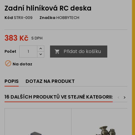
Zadní hliníková RC deska
Kód
STRX-009
Značka
HOBBYTECH
383 Kč
S DPH
Přidat do košíku
Počet


Na dotaz
POPIS
DOTAZ NA PRODUKT
16 DALŠÍCH PRODUKTŮ VE STEJNÉ KATEGORII:
<
>