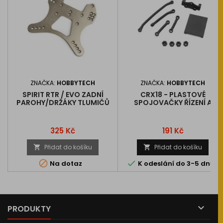
ZNAČKA:
HOBBYTECH
ZNAČKA:
HOBBYTECH
SPIRIT RTR / EVO ZADNÍ
CRX18 - PLASTOVÉ
PAROHY/DRŽÁKY TLUMIČŮ
SPOJOVAČKY ŘÍZENÍ A
DRŽÁK KAROSERIE, SADA
Cena
Cena
325 Kč
191 Kč
Přidat do košíku
Přidat do košíku




Na dotaz
K odeslání do 3-5 dnů

PRODUKTY