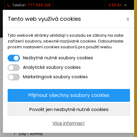

Telefon:
777 558 228
CZK Kč
Tento web využívá cookies
x
Tyto webové stránky ukládají v souladu se zákony na vaše
zařízení soubory, obecně nazývané cookies. Odsouhlaste
0



shopping_cart
prosím nastavení cookies souborů pro použití webu.
Nezbytně nutné soubory cookies
Analytické soubory cookies
RC AUTA
Marketingové soubory cookies
Sestavená auta elektro
Stavebnice aut elektro
Přijmout všechny soubory cookies
Auta na spalovací motor
Povolit jen nezbytně nutné cookies
Náhradní díly
Díly - ABSIMA
Více informací
Díly - Arrma