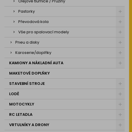
Olejové tlumiče / Pružiny
Pastorky
Převodová kola
Vše pro spalovací modely
Pneu a disky
Karoserie/doplňky
KAMIONY A NÁKLADNÍ AUTA
MAKETOVÉ DOPLŇKY
STAVEBNÍ STROJE
LODĚ
MOTOCYKLY
RC LETADLA
VRTULNÍKY A DRONY