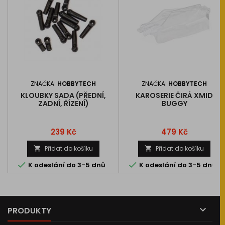
ZNAČKA:
HOBBYTECH
ZNAČKA:
HOBBYTECH
KLOUBKY SADA (PŘEDNÍ,
KAROSERIE ČIRÁ XMID
ZADNÍ, ŘÍZENÍ)
BUGGY
Cena
Cena
239 Kč
479 Kč
Přidat do košíku
Přidat do košíku




K odeslání do 3-5 dnů
K odeslání do 3-5 dnů

PRODUKTY