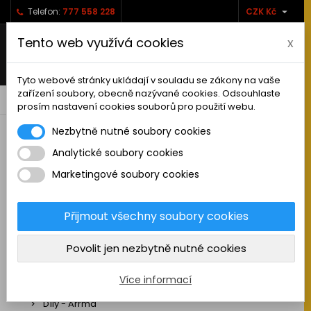

Telefon:
777 558 228
CZK Kč
Tento web využívá cookies
x
Tyto webové stránky ukládají v souladu se zákony na vaše
zařízení soubory, obecně nazývané cookies. Odsouhlaste
0



shopping_cart
prosím nastavení cookies souborů pro použití webu.
Nezbytně nutné soubory cookies
Analytické soubory cookies
RC AUTA
Marketingové soubory cookies
Sestavená auta elektro
Stavebnice aut elektro
Přijmout všechny soubory cookies
Auta na spalovací motor
Povolit jen nezbytně nutné cookies
Náhradní díly
Díly - ABSIMA
Více informací
Díly - Arrma