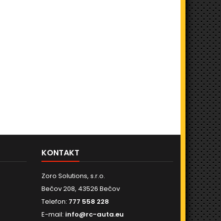
KONTAKT
Zoro Solutions, s.r.o.
Bečov 208, 43526 Bečov
Telefon:
777 558 228
E-mail:
info@rc-auta.eu