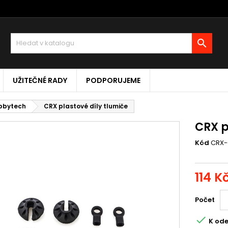

UŽITEČNÉ RADY
PODPORUJEME
obbytech
CRX plastové díly tlumiče
CRX p
Kód
CRX-
114 K
Počet

K ode