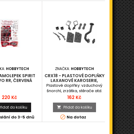
KA:
HOBBYTECH
ZNAČKA:
HOBBYTECH
ZNAČKA
AMOLEPEK SPIRIT
CRX18 - PLASTOVÉ DOPLŇKY
PLASTOVÁ
VO RR, ČERVENÁ
LAXANOVÉ KAROSERIE,
SADA
Plastové doplňky: vzduchový
šnorchl, zrzátka, stěrače atd.
Cena
Cena
220 Kč
162 Kč
Přidat do košíku
Přidat do košíku
Při




slání do 3-5 dnů
Na dotaz
N