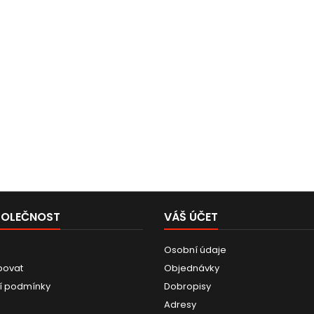
POLEČNOST
VÁŠ ÚČET
Osobní údaje
povat
Objednávky
í podmínky
Dobropisy
Adresy