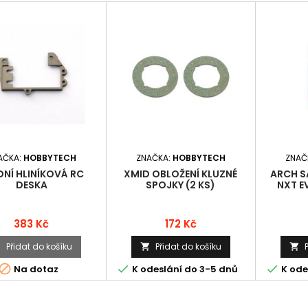
AČKA:
HOBBYTECH
ZNAČKA:
HOBBYTECH
ZNAČ
DNÍ HLINÍKOVÁ RC
XMID OBLOŽENÍ KLUZNÉ
ARCH S
DESKA
SPOJKY (2 KS)
NXT E
Cena
Cena
383 Kč
172 Kč
Přidat do košíku
Přidat do košíku






Na dotaz
K odeslání do 3-5 dnů
K ode