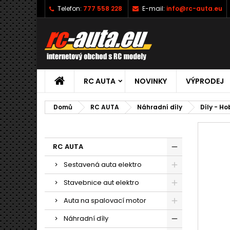
Telefon:
777 558 228
E-mail:
info@rc-auta.eu
RC AUTA
NOVINKY
VÝPRODEJ
Domů
RC AUTA
Náhradní díly
Díly - H
RC AUTA
Sestavená auta elektro
Stavebnice aut elektro
Auta na spalovací motor
Náhradní díly