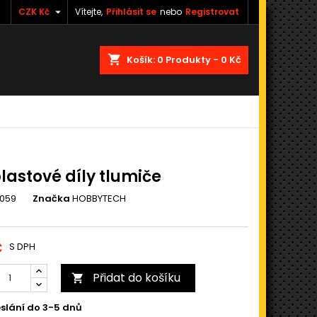

CZK Kč
Vítejte,
Přihlásit se
nebo
Registrovat
shopping_cart
Košík:
0
Produkty - 0 Kč
lastové díly tlumiče
059
Značka
HOBBYTECH
č
S DPH
Přidat do košíku

slání do 3-5 dnů