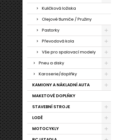
Kuličková ložiska
Olejové tlumiče / Pružiny
Pastorky
Převodová kola
Vše pro spalovací modely
Pneu a disky
Karoserie/doplňky
KAMIONY A NÁKLADNÍ AUTA
MAKETOVÉ DOPLŇKY
STAVEBNÍ STROJE
LODĚ
MOTOCYKLY
RC LETADLA