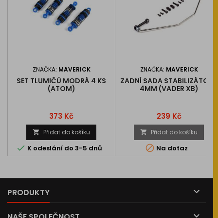
ZNAČKA:
MAVERICK
ZNAČKA:
MAVERICK
SET TLUMIČŮ MODRÁ 4 KS
ZADNÍ SADA STABILIZÁTORU
(ATOM)
4MM (VADER XB)
Cena
Cena
373 Kč
239 Kč
Přidat do košíku
Přidat do košíku




K odeslání do 3-5 dnů
Na dotaz

PRODUKTY

NAŠE SPOLEČNOST