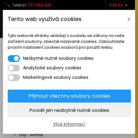

Telefon:
777 558 228
CZK Kč
Tento web využívá cookies
x
Tyto webové stránky ukládají v souladu se zákony na vaše
zařízení soubory, obecně nazývané cookies. Odsouhlaste
0



shopping_cart
prosím nastavení cookies souborů pro použití webu.
Nezbytně nutné soubory cookies
Analytické soubory cookies
RC AUTA
Marketingové soubory cookies
Sestavená auta elektro
Stavebnice aut elektro
Přijmout všechny soubory cookies
Auta na spalovací motor
Povolit jen nezbytně nutné cookies
Náhradní díly
Díly - ABSIMA
Více informací
Díly - Arrma