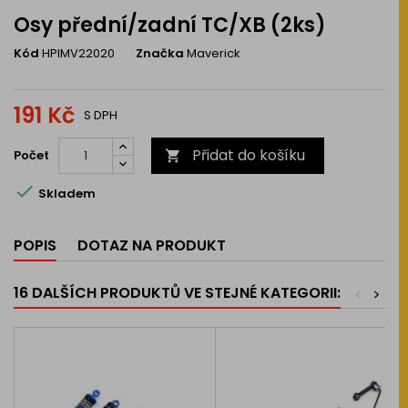
Osy přední/zadní TC/XB (2ks)
Kód
HPIMV22020
Značka
Maverick
191 Kč
S DPH
Přidat do košíku
Počet


Skladem
POPIS
DOTAZ NA PRODUKT
16 DALŠÍCH PRODUKTŮ VE STEJNÉ KATEGORII:
<
>