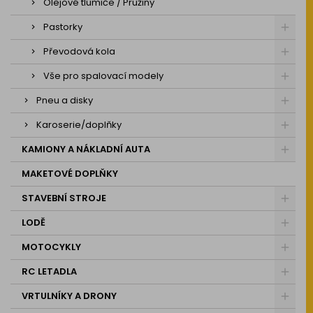
Olejové tlumiče / Pružiny
Pastorky
Převodová kola
Vše pro spalovací modely
Pneu a disky
Karoserie/doplňky
KAMIONY A NÁKLADNÍ AUTA
MAKETOVÉ DOPLŇKY
STAVEBNÍ STROJE
LODĚ
MOTOCYKLY
RC LETADLA
VRTULNÍKY A DRONY