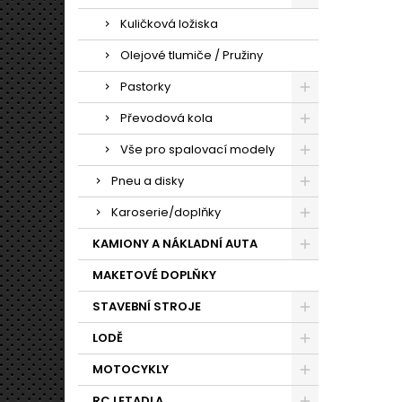
Kuličková ložiska
Olejové tlumiče / Pružiny
Pastorky
Převodová kola
Vše pro spalovací modely
Pneu a disky
Karoserie/doplňky
KAMIONY A NÁKLADNÍ AUTA
MAKETOVÉ DOPLŇKY
STAVEBNÍ STROJE
LODĚ
MOTOCYKLY
RC LETADLA