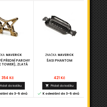
ČKA:
MAVERICK
ZNAČKA:
MAVERICK
ZNAČK
VÉ PŘEDNÍ PAROHY
ŠASI PHANTOM
PINY 1,5
 TOWER), ZLATÁ
Cena
Cena
354 Kč
421 Kč
Přidat do košíku
Přidat do košíku
Při




slání do 3-5 dnů
K odeslání do 3-5 dnů
K odesl