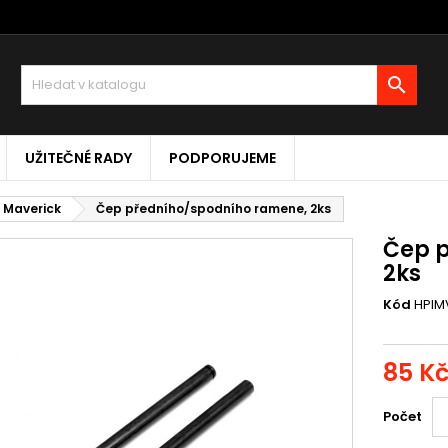

UŽITEČNÉ RADY
PODPORUJEME
I Maverick
Čep předního/spodního ramene, 2ks
Čep 
2ks
Kód
HPIM
85 K
Počet