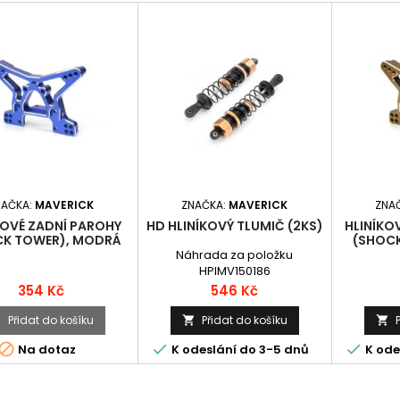
NAČKA:
MAVERICK
ZNAČKA:
MAVERICK
ZNA
KOVÉ ZADNÍ PAROHY
HD HLINÍKOVÝ TLUMIČ (2KS)
HLINÍKO
CK TOWER), MODRÁ
(SHOCK
Náhrada za položku
HPIMV150186
Cena
Cena
354 Kč
546 Kč
Přidat do košíku
Přidat do košíku






Na dotaz
K odeslání do 3-5 dnů
K ode