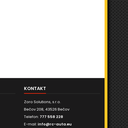
KONTAKT
Zoro Solutions, s.r.o.
Bečov 208, 43526 Bečov
Telefon:
777 558 228
E-mail:
info@rc-auta.eu