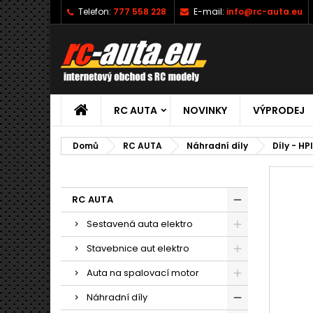
Telefon:
777 558 228
E-mail:
info@rc-auta.eu
RC AUTA
NOVINKY
VÝPRODEJ
Domů
RC AUTA
Náhradní díly
Díly - HP
RC AUTA
Sestavená auta elektro
Stavebnice aut elektro
Auta na spalovací motor
Náhradní díly