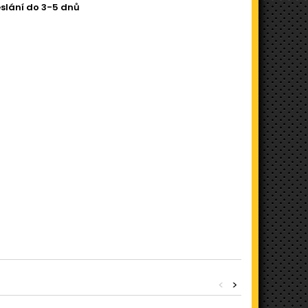
slání do 3-5 dnů
<
>