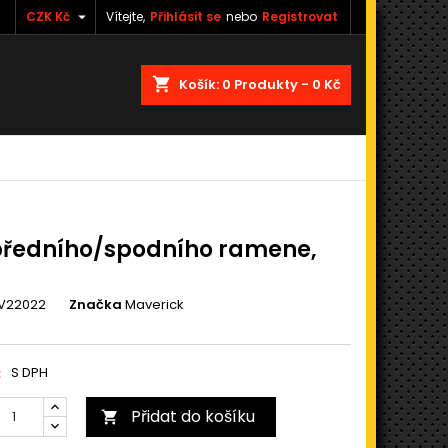

CZK Kč
Vítejte,
Přihlásit se
nebo
Registrovat
shopping_cart
Košík:
0
Produkty - 0 Kč
předního/spodního ramene,
V22022
Značka
Maverick
č
S DPH
Přidat do košíku
