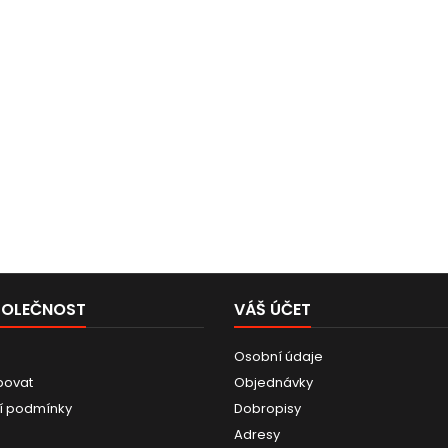
POLEČNOST
VÁŠ ÚČET
Osobní údaje
povat
Objednávky
í podmínky
Dobropisy
Adresy