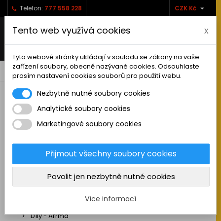

Telefon:
777 558 228
CZK Kč
Tento web využívá cookies
x
Tyto webové stránky ukládají v souladu se zákony na vaše
zařízení soubory, obecně nazývané cookies. Odsouhlaste
0



shopping_cart
prosím nastavení cookies souborů pro použití webu.
Nezbytně nutné soubory cookies
Analytické soubory cookies
RC AUTA
Marketingové soubory cookies
Sestavená auta elektro
Stavebnice aut elektro
Přijmout všechny soubory cookies
Auta na spalovací motor
Povolit jen nezbytně nutné cookies
Náhradní díly
Díly - ABSIMA
Více informací
Díly - Arrma