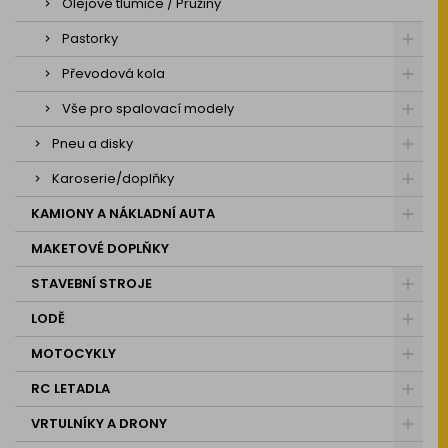
Olejové tlumiče / Pružiny
Pastorky
Převodová kola
Vše pro spalovací modely
Pneu a disky
Karoserie/doplňky
KAMIONY A NÁKLADNÍ AUTA
MAKETOVÉ DOPLŇKY
STAVEBNÍ STROJE
LODĚ
MOTOCYKLY
RC LETADLA
VRTULNÍKY A DRONY