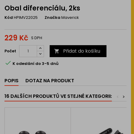
Obal diferenciálu, 2ks
Kód
HPIMV22025
Značka
Maverick
229 Kč
S DPH
Přidat do košíku
Počet


K odeslání do 3-5 dnů
POPIS
DOTAZ NA PRODUKT
16 DALŠÍCH PRODUKTŮ VE STEJNÉ KATEGORII:
<
>