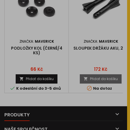
ZNAČKA:
MAVERICK
ZNAČKA:
MAVERICK
PODLOŽKY KOL (ČERNÉ/4
SLOUPEK DRŽÁKU AKU, 2KS
KS)
Cena
Cena
66 Kč
172 Kč
Přidat do košíku
Přidat do košíku




K odeslání do 3-5 dnů
Na dotaz

PRODUKTY

NAŠE SPOLEČNOST