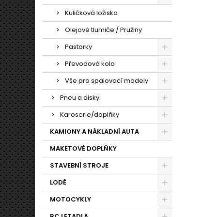
Kuličková ložiska
Olejové tlumiče / Pružiny
Pastorky
Převodová kola
Vše pro spalovací modely
Pneu a disky
Karoserie/doplňky
KAMIONY A NÁKLADNÍ AUTA
MAKETOVÉ DOPLŇKY
STAVEBNÍ STROJE
LODĚ
MOTOCYKLY
RC LETADLA