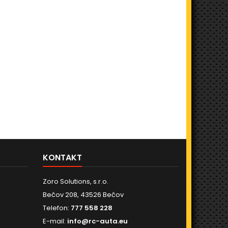
KONTAKT
Zoro Solutions, s.r.o.
Bečov 208, 43526 Bečov
Telefon:
777 558 228
E-mail:
info@rc-auta.eu