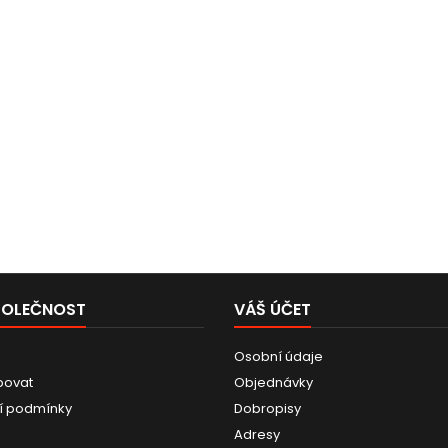
POLEČNOST
VÁŠ ÚČET
Osobní údaje
povat
Objednávky
í podmínky
Dobropisy
Adresy