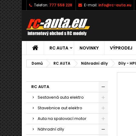
Telefon:
777 558 228
E-mail:
info@rc-auta.eu
RC AUTA
NOVINKY
VÝPRODEJ
Domů
RC AUTA
Náhradní díly
Díly - HP
RC AUTA
Sestavená auta elektro
Stavebnice aut elektro
Auta na spalovací motor
Náhradní díly