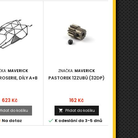
ČKA:
MAVERICK
ZNAČKA:
MAVERICK
ZNAČK
ROSERIE, DÍLY A+B
PASTOREK 12ZUBŮ (32DP)
SET OS 
Cena
Cena
623 Kč
162 Kč
Přidat do košíku
Přidat do košíku
Při





Na dotaz
K odeslání do 3-5 dnů
K odesl