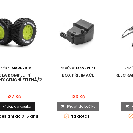
NAČKA:
MAVERICK
ZNAČKA:
MAVERICK
ZNA
OLA KOMPLETNÍ
BOX PŘIJÍMAČE
KLEC KA
RESCENČNÍ ZELENÁ/2
KS)
Cena
Cena
527 Kč
133 Kč
Přidat do košíku
Přidat do košíku




deslání do 3-5 dnů
Na dotaz