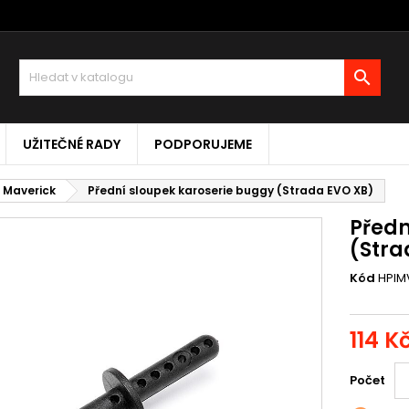

UŽITEČNÉ RADY
PODPORUJEME
I Maverick
Přední sloupek karoserie buggy (Strada EVO XB)
Předn
(Stra
Kód
HPIM
114 K
Počet