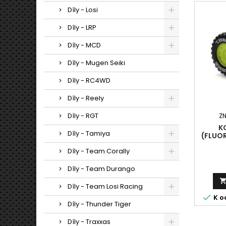
Díly - Losi
Díly - LRP
Díly - MCD
Díly - Mugen Seiki
Díly - RC4WD
Díly - Reely
Díly - RGT
Z
K
Díly - Tamiya
(FLUO
Díly - Team Corally
Díly - Team Durango
Díly - Team Losi Racing

K o
Díly - Thunder Tiger
Díly - Traxxas