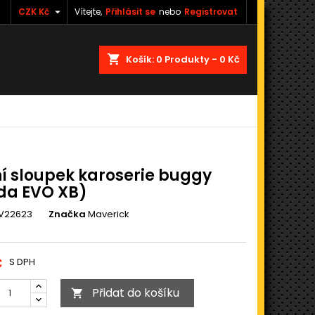

CZK Kč
Vítejte,
Přihlásit se
nebo
Registrovat
shopping_cart
Košík:
0
Produkty - 0 Kč
í sloupek karoserie buggy
da EVO XB)
V22623
Značka
Maverick
č
S DPH
Přidat do košíku
