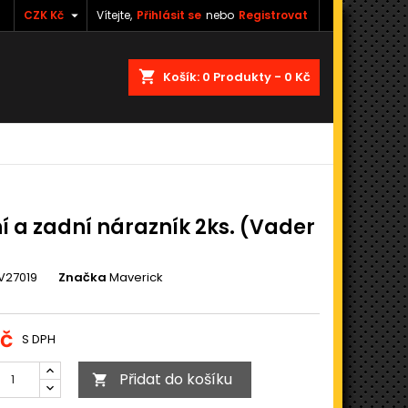

CZK Kč
Vítejte,
Přihlásit se
nebo
Registrovat
shopping_cart
Košík:
0
Produkty - 0 Kč
í a zadní nárazník 2ks. (Vader
V27019
Značka
Maverick
Kč
S DPH
Přidat do košíku
