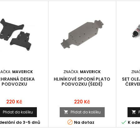
NAČKA:
MAVERICK
ZNAČKA:
MAVERICK
ZNA
HRANNÁ DESKA
HLINÍKOVÉ SPODNÍ PLATO
SET OL
PODVOZKU
PODVOZKU (ŠEDÉ)
ČERVE
Cena
Cena
220 Kč
220 Kč
Přidat do košíku
Přidat do košíku





deslání do 3-5 dnů
Na dotaz
K ode