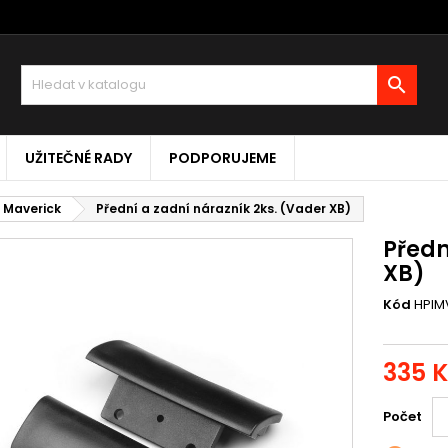

UŽITEČNÉ RADY
PODPORUJEME
I Maverick
Přední a zadní nárazník 2ks. (Vader XB)
Předn
XB)
Kód
HPIM
335 
Počet