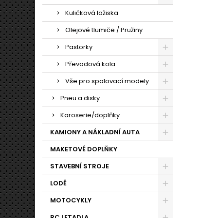
Kuličková ložiska
Olejové tlumiče / Pružiny
Pastorky
Převodová kola
Vše pro spalovací modely
Pneu a disky
Karoserie/doplňky
KAMIONY A NÁKLADNÍ AUTA
MAKETOVÉ DOPLŇKY
STAVEBNÍ STROJE
LODĚ
MOTOCYKLY
RC LETADLA