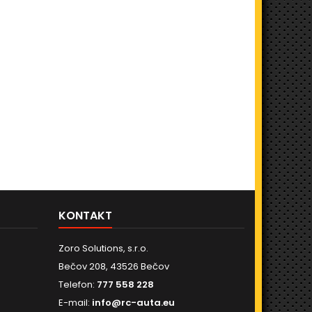
KONTAKT
Zoro Solutions, s.r.o.
Bečov 208, 43526 Bečov
Telefon:
777 558 228
E-mail:
info@rc-auta.eu