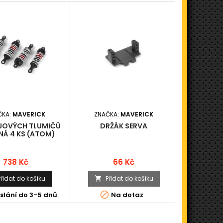
ČKA:
MAVERICK
ZNAČKA:
MAVERICK
ZNAČK
EJOVÝCH TLUMIČŮ
DRŽÁK SERVA
SERVO
NÁ 4 KS (ATOM)
Cena
Cena
738 Kč
66 Kč
Přidat do košíku
Přidat do košíku
Při




slání do 3-5 dnů
Na dotaz
K odesl