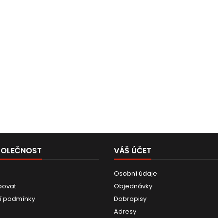
POLEČNOST
VÁŠ ÚČET
Osobní údaje
povat
Objednávky
í podmínky
Dobropisy
Adresy