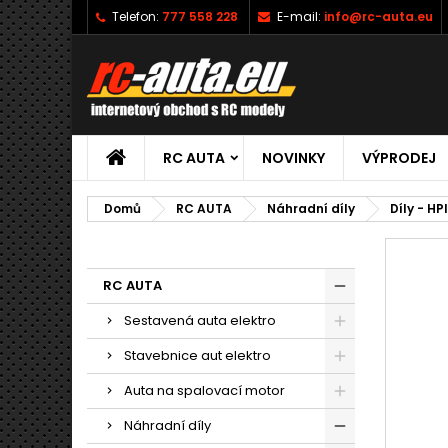
Telefon:
777 558 228
E-mail:
info@rc-auta.eu
RC AUTA
NOVINKY
VÝPRODEJ
Domů
RC AUTA
Náhradní díly
Díly - HP
RC AUTA
Sestavená auta elektro
Stavebnice aut elektro
Auta na spalovací motor
Náhradní díly