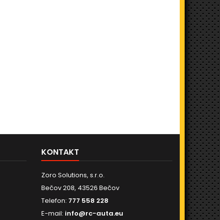
KONTAKT
Zoro Solutions, s.r.o.
Bečov 208, 43526 Bečov
Telefon:
777 558 228
E-mail:
info@rc-auta.eu