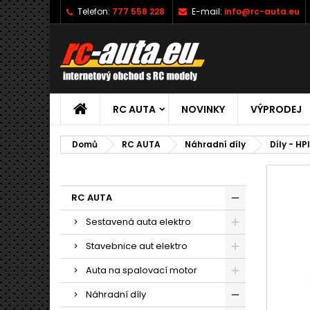
Telefon:
777 558 228
E-mail:
info@rc-auta.eu
RC AUTA
NOVINKY
VÝPRODEJ
Domů
RC AUTA
Náhradní díly
Díly - HP
RC AUTA
Sestavená auta elektro
Stavebnice aut elektro
Auta na spalovací motor
Náhradní díly