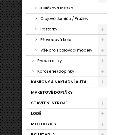
Kuličková ložiska
Olejové tlumiče / Pružiny
Pastorky
Převodová kola
Vše pro spalovací modely
Pneu a disky
Karoserie/doplňky
KAMIONY A NÁKLADNÍ AUTA
MAKETOVÉ DOPLŇKY
STAVEBNÍ STROJE
LODĚ
MOTOCYKLY
RC LETADLA