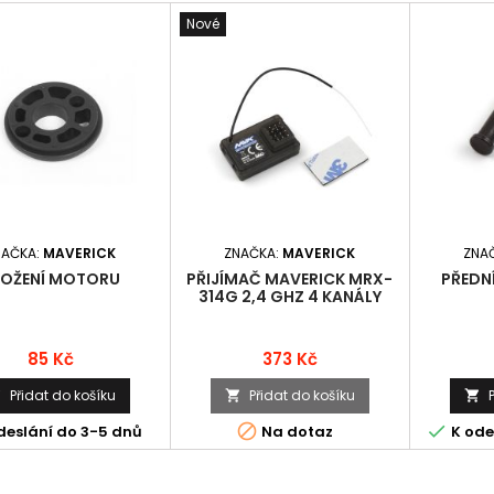
Nové
NAČKA:
MAVERICK
ZNAČKA:
MAVERICK
ZNA
LOŽENÍ MOTORU
PŘIJÍMAČ MAVERICK MRX-
PŘEDNÍ
314G 2,4 GHZ 4 KANÁLY
Cena
Cena
85 Kč
373 Kč
Přidat do košíku
Přidat do košíku





deslání do 3-5 dnů
Na dotaz
K ode