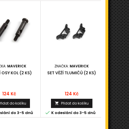
ČKA:
MAVERICK
ZNAČKA:
MAVERICK
ZNAČK
 OSY KOL (2 KS)
SET VĚŽÍ TLUMIČŮ (2 KS)
OZUBENÁ 
11 ZUBŮ, 
Cena
Cena
C
124 Kč
124 Kč
9
Přidat do košíku
Přidat do košíku
Při




slání do 3-5 dnů
K odeslání do 3-5 dnů
S