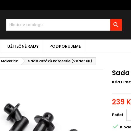

UŽITEČNÉ RADY
PODPORUJEME
I Maverick
Sada držáků karoserie (Vader XB)
Sada 
Kód
HPIM
239 
Počet

K ode