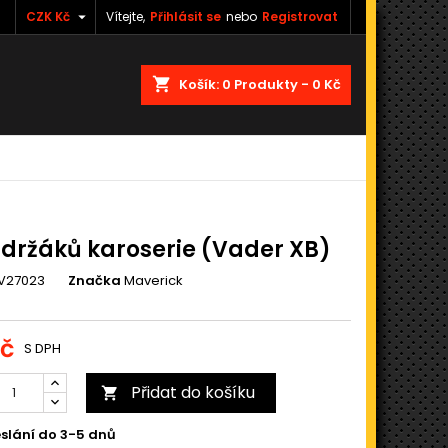

CZK Kč
Vítejte,
Přihlásit se
nebo
Registrovat
shopping_cart
Košík:
0
Produkty - 0 Kč
držáků karoserie (Vader XB)
V27023
Značka
Maverick
Kč
S DPH
Přidat do košíku

slání do 3-5 dnů