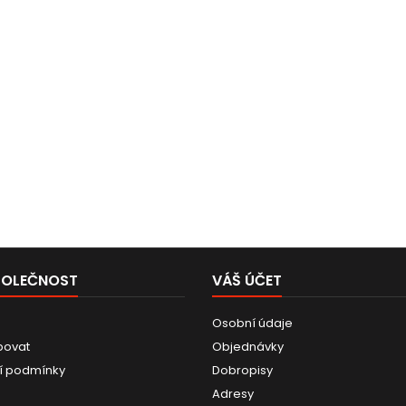
POLEČNOST
VÁŠ ÚČET
Osobní údaje
povat
Objednávky
í podmínky
Dobropisy
Adresy