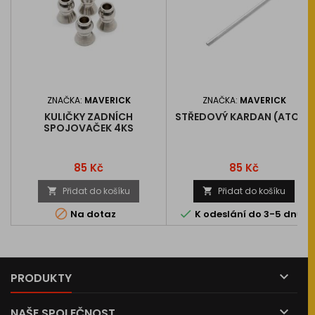
ZNAČKA:
MAVERICK
ZNAČKA:
MAVERICK
KULIČKY ZADNÍCH
STŘEDOVÝ KARDAN (ATOM)
SPOJOVAČEK 4KS
Cena
Cena
85 Kč
85 Kč
Přidat do košíku
Přidat do košíku




Na dotaz
K odeslání do 3-5 dnů

PRODUKTY

NAŠE SPOLEČNOST