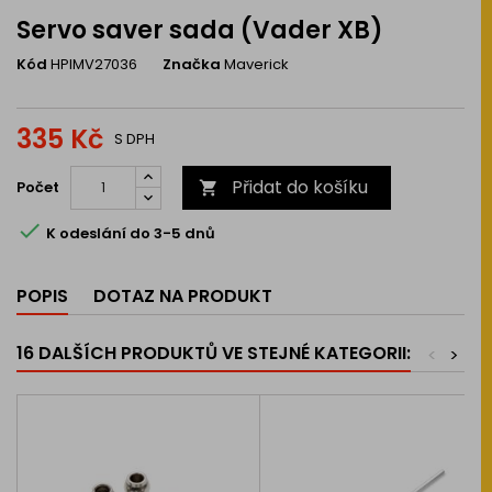
Servo saver sada (Vader XB)
Kód
HPIMV27036
Značka
Maverick
335 Kč
S DPH
Přidat do košíku
Počet


K odeslání do 3-5 dnů
POPIS
DOTAZ NA PRODUKT
16 DALŠÍCH PRODUKTŮ VE STEJNÉ KATEGORII:
<
>