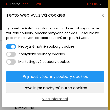

Telefon:
777 558 228
CZK Kč
Tento web využívá cookies
x
Tyto webové stránky ukládají v souladu se zákony na vaše
zařízení soubory, obecně nazývané cookies. Odsouhlaste
0



shopping_cart
prosím nastavení cookies souborů pro použití webu.
Nezbytně nutné soubory cookies
Analytické soubory cookies
RC AUTA
Marketingové soubory cookies
Sestavená auta elektro
Stavebnice aut elektro
Přijmout všechny soubory cookies
Auta na spalovací motor
Povolit jen nezbytně nutné cookies
Náhradní díly
Díly - ABSIMA
Více informací
Díly - Arrma