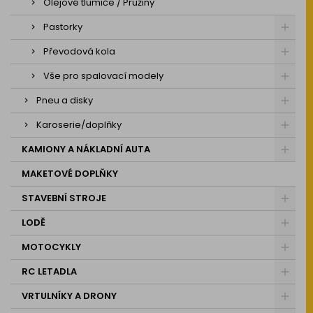
Olejové tlumiče / Pružiny
Pastorky
Převodová kola
Vše pro spalovací modely
Pneu a disky
Karoserie/doplňky
KAMIONY A NÁKLADNÍ AUTA
MAKETOVÉ DOPLŇKY
STAVEBNÍ STROJE
LODĚ
MOTOCYKLY
RC LETADLA
VRTULNÍKY A DRONY