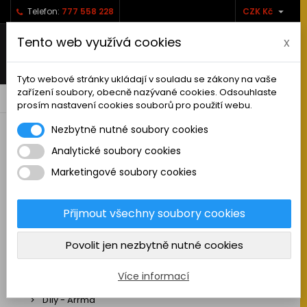

Telefon:
777 558 228
CZK Kč
Tento web využívá cookies
x
Tyto webové stránky ukládají v souladu se zákony na vaše
zařízení soubory, obecně nazývané cookies. Odsouhlaste
0



shopping_cart
prosím nastavení cookies souborů pro použití webu.
Nezbytně nutné soubory cookies
Analytické soubory cookies
RC AUTA
Marketingové soubory cookies
Sestavená auta elektro
Stavebnice aut elektro
Přijmout všechny soubory cookies
Auta na spalovací motor
Povolit jen nezbytně nutné cookies
Náhradní díly
Díly - ABSIMA
Více informací
Díly - Arrma