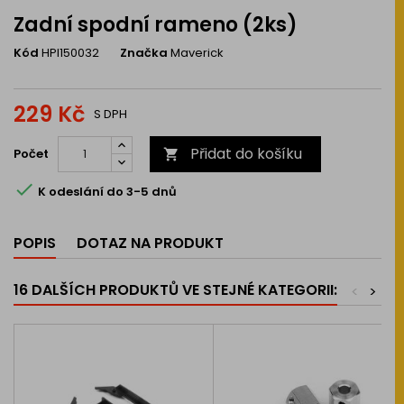
Zadní spodní rameno (2ks)
Kód
HPI150032
Značka
Maverick
229 Kč
S DPH
Přidat do košíku
Počet


K odeslání do 3-5 dnů
POPIS
DOTAZ NA PRODUKT
16 DALŠÍCH PRODUKTŮ VE STEJNÉ KATEGORII:
<
>