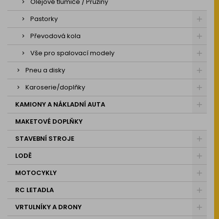
Olejové tlumiče / Pružiny
Pastorky
Převodová kola
Vše pro spalovací modely
Pneu a disky
Karoserie/doplňky
KAMIONY A NÁKLADNÍ AUTA
MAKETOVÉ DOPLŇKY
STAVEBNÍ STROJE
LODĚ
MOTOCYKLY
RC LETADLA
VRTULNÍKY A DRONY