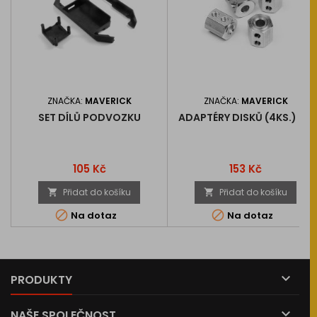
ZNAČKA:
MAVERICK
ZNAČKA:
MAVERICK
SET DÍLŮ PODVOZKU
ADAPTÉRY DISKŮ (4KS.) SC
Cena
Cena
105 Kč
153 Kč
Přidat do košíku
Přidat do košíku




Na dotaz
Na dotaz

PRODUKTY

NAŠE SPOLEČNOST