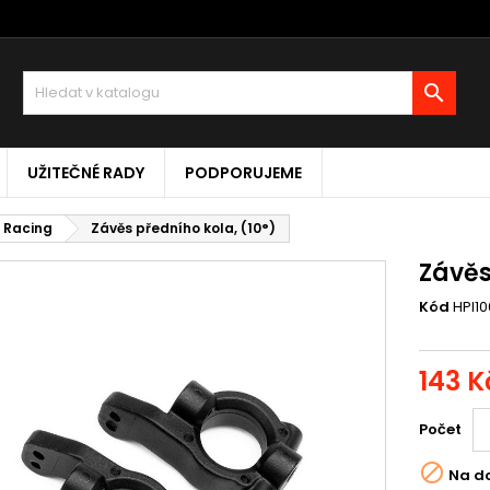

UŽITEČNÉ RADY
PODPORUJEME
I Racing
Závěs předního kola, (10°)
Závěs
Kód
HPI1
143 K
Počet

Na d