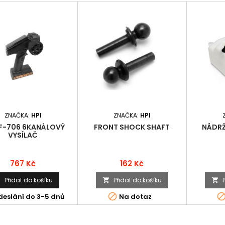
ZNAČKA:
HPI
ZNAČKA:
HPI
TF-706 6KANÁLOVÝ
FRONT SHOCK SHAFT
NÁDRŽ
VYSÍLAČ
Cena
Cena
767 Kč
162 Kč
Přidat do košíku
Přidat do košíku




deslání do 3-5 dnů
Na dotaz