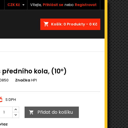

CZK Kč
Vítejte,
Přihlásit se
nebo
Registrovat
shopping_cart
Košík:
0
Produkty - 0 Kč
 předního kola, (10°)
00850
Značka
HPI
č
S DPH
Přidat do košíku

otaz