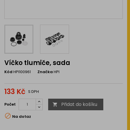
Víčko tlumiče, sada
Kód
HPI100961
Značka
HPI
133 Kč
S DPH
Přidat do košíku
Počet


Na dotaz