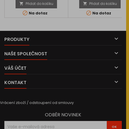
Přidat do košíku
Přidat do košíku




Na dotaz
Na dotaz

PRODUKTY

NAŠE SPOLEČNOST

VÁŠ ÚČET

KONTAKT
Vrácení zboží / odstoupení od smlouvy
ODBĚR NOVINEK