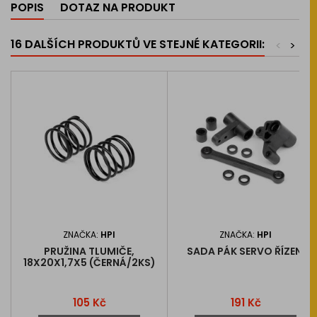
POPIS
DOTAZ NA PRODUKT
16 DALŠÍCH PRODUKTŮ VE STEJNÉ KATEGORII:
<
>
ZNAČKA:
HPI
ZNAČKA:
HPI
PRUŽINA TLUMIČE,
SADA PÁK SERVO ŘÍZENÍ
18X20X1,7X5 (ČERNÁ/2KS)
Cena
Cena
105 Kč
191 Kč