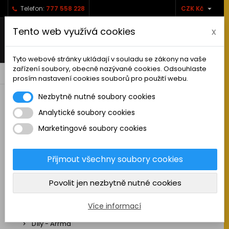

Telefon:
777 558 228
CZK Kč
Tento web využívá cookies
x
Tyto webové stránky ukládají v souladu se zákony na vaše
zařízení soubory, obecně nazývané cookies. Odsouhlaste
0



shopping_cart
prosím nastavení cookies souborů pro použití webu.
Nezbytně nutné soubory cookies
Analytické soubory cookies
RC AUTA
Marketingové soubory cookies
Sestavená auta elektro
Stavebnice aut elektro
Přijmout všechny soubory cookies
Auta na spalovací motor
Povolit jen nezbytně nutné cookies
Náhradní díly
Díly - ABSIMA
Více informací
Díly - Arrma