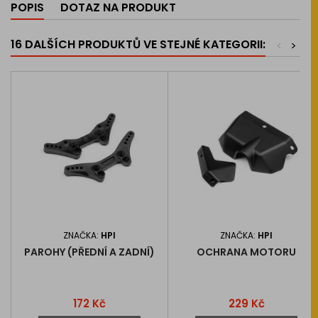
POPIS
DOTAZ NA PRODUKT
16 DALŠÍCH PRODUKTŮ VE STEJNÉ KATEGORII:
<
>
ZNAČKA:
HPI
ZNAČKA:
HPI
PAROHY (PŘEDNÍ A ZADNÍ)
OCHRANA MOTORU
Cena
Cena
172 Kč
229 Kč