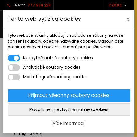

Telefon:
777 558 228
CZK Kč
Tento web využívá cookies
x
Tyto webové stránky ukládají v souladu se zákony na vaše
zařízení soubory, obecně nazývané cookies. Odsouhlaste
0



shopping_cart
prosím nastavení cookies souborů pro použití webu.
Nezbytně nutné soubory cookies
Analytické soubory cookies
RC AUTA
Marketingové soubory cookies
Sestavená auta elektro
Stavebnice aut elektro
Přijmout všechny soubory cookies
Auta na spalovací motor
Povolit jen nezbytně nutné cookies
Náhradní díly
Díly - ABSIMA
Více informací
Díly - Arrma