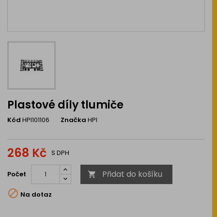
Plastové díly tlumiče
Kód
HPI101106
Značka
HPI
268 Kč
S DPH
Přidat do košíku
Počet


Na dotaz