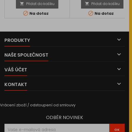
Přidat do košíku
Přidat do košíku




Na dotaz
Na dotaz

PRODUKTY

NAŠE SPOLEČNOST

VÁŠ ÚČET

KONTAKT
Vrácení zboží / odstoupení od smlouvy
ODBĚR NOVINEK