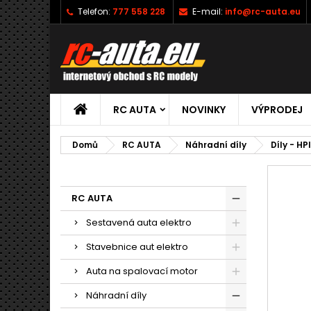
Telefon:
777 558 228
E-mail:
info@rc-auta.eu
RC AUTA
NOVINKY
VÝPRODEJ
Domů
RC AUTA
Náhradní díly
Díly - HP
RC AUTA
Sestavená auta elektro
Stavebnice aut elektro
Auta na spalovací motor
Náhradní díly