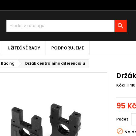

UŽITEČNÉ RADY
PODPORUJEME
I Racing
Držák centrálního diferenciálu
Držák
Kód
HPI10
95 K
Počet

Na d