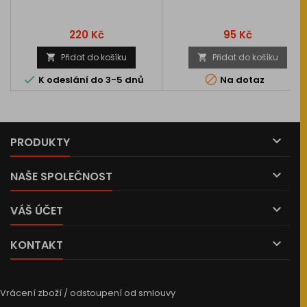
Cena
Cena
220 Kč
95 Kč
Přidat do košíku
Přidat do košíku




K odeslání do 3-5 dnů
Na dotaz

PRODUKTY

NAŠE SPOLEČNOST

VÁŠ ÚČET

KONTAKT
Vrácení zboží / odstoupení od smlouvy