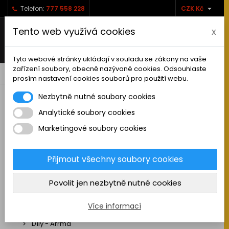

Telefon:
777 558 228
CZK Kč
Tento web využívá cookies
x
Tyto webové stránky ukládají v souladu se zákony na vaše
zařízení soubory, obecně nazývané cookies. Odsouhlaste
0



shopping_cart
prosím nastavení cookies souborů pro použití webu.
Nezbytně nutné soubory cookies
Analytické soubory cookies
RC AUTA
Marketingové soubory cookies
Sestavená auta elektro
Stavebnice aut elektro
Přijmout všechny soubory cookies
Auta na spalovací motor
Povolit jen nezbytně nutné cookies
Náhradní díly
Díly - ABSIMA
Více informací
Díly - Arrma