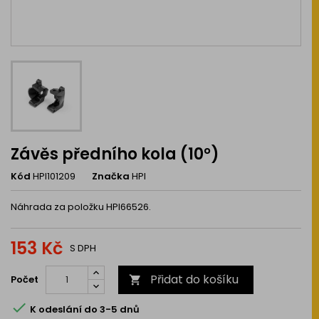
Závěs předního kola (10°)
Kód
HPI101209
Značka
HPI
Náhrada za položku HPI66526.
153 Kč
S DPH
Přidat do košíku
Počet


K odeslání do 3-5 dnů