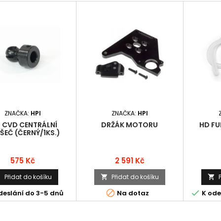
ZNAČKA:
HPI
ZNAČKA:
HPI
 CVD CENTRÁLNÍ
DRŽÁK MOTORU
HD FU
ŠEČ (ČERNÝ/1KS.)
Cena
Cena
575 Kč
2 591 Kč
Přidat do košíku
Přidat do košíku





deslání do 3-5 dnů
Na dotaz
K ode