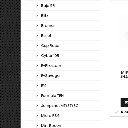
Baja 5R
Blitz
Brama
Bullet
Cup Racer
Cyber 10B
E-Firestorm
MIP
E-Savage
UNA
E10
Formula TEN
Jumpshot MT/ST/SC

K o
Micro RS4
Mini Recon