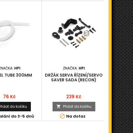
ZNAČKA:
HPI
ZNAČKA:
HPI
ZN
EL TUBE 300MM
DRŽÁK SERVA ŘÍZENÍ/SERVO
ZADNÍ OP
SAVER SADA (RECON)
S
Cena
Cena
76 Kč
239 Kč
Přidat do košíku
Přidat do košíku
Při




slání do 3-5 dnů
Na dotaz
N