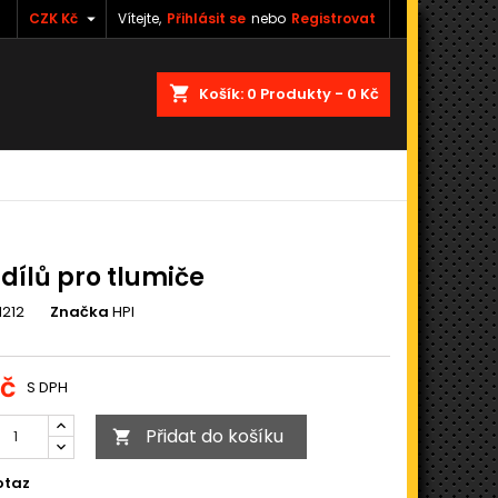

CZK Kč
Vítejte,
Přihlásit se
nebo
Registrovat
shopping_cart
Košík:
0
Produkty - 0 Kč
dílů pro tlumiče
1212
Značka
HPI
Kč
S DPH
Přidat do košíku

otaz