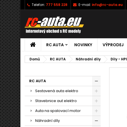
Telefon:
777 558 228
E-mail:
info@rc-auta.eu
RC AUTA
NOVINKY
VÝPRODEJ
Domů
RC AUTA
Náhradní díly
Díly - HP
RC AUTA
Sestavená auta elektro
Stavebnice aut elektro
Auta na spalovací motor
Náhradní díly