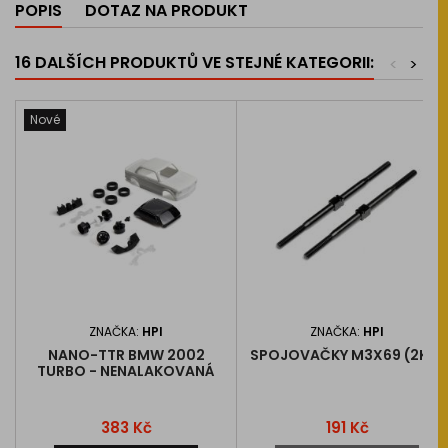
POPIS
DOTAZ NA PRODUKT
16 DALŠÍCH PRODUKTŮ VE STEJNÉ KATEGORII:
<
>
Nové
ZNAČKA:
HPI
ZNAČKA:
HPI
NANO-TTR BMW 2002
SPOJOVAČKY M3X69 (2KS)
TURBO - NENALAKOVANÁ
KAROSERIE
Cena
Cena
383 Kč
191 Kč