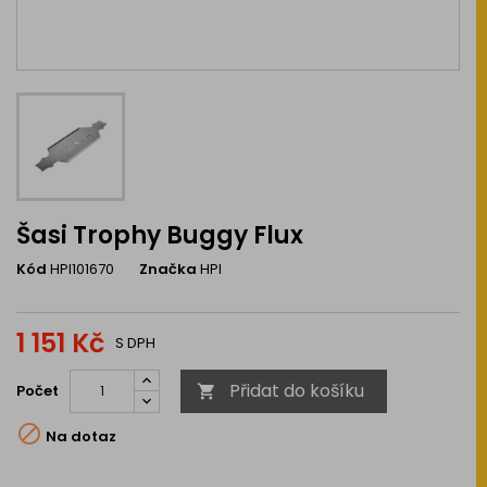
Šasi Trophy Buggy Flux
Kód
HPI101670
Značka
HPI
1 151 Kč
S DPH
Přidat do košíku
Počet


Na dotaz