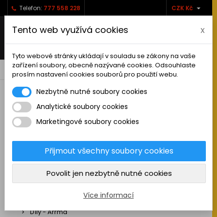

Telefon:
777 558 228
CZK Kč
Tento web využívá cookies
x
Tyto webové stránky ukládají v souladu se zákony na vaše
zařízení soubory, obecně nazývané cookies. Odsouhlaste
0



shopping_cart
prosím nastavení cookies souborů pro použití webu.
Nezbytně nutné soubory cookies
Analytické soubory cookies
RC AUTA
Marketingové soubory cookies
Sestavená auta elektro
Stavebnice aut elektro
Přijmout všechny soubory cookies
Auta na spalovací motor
Povolit jen nezbytně nutné cookies
Náhradní díly
Díly - ABSIMA
Více informací
Díly - Arrma