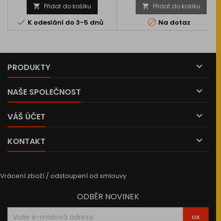
Přidat do košíku
Přidat do košíku




K odeslání do 3-5 dnů
Na dotaz

PRODUKTY

NAŠE SPOLEČNOST

VÁŠ ÚČET

KONTAKT
Vrácení zboží / odstoupení od smlouvy
ODBĚR NOVINEK