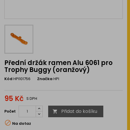
Přední držák ramen Alu 6061 pro
Trophy Buggy (oranžový)
Kód
HPI101756
Značka
HPI
95 Kč
S DPH
Přidat do košíku
Počet


Na dotaz