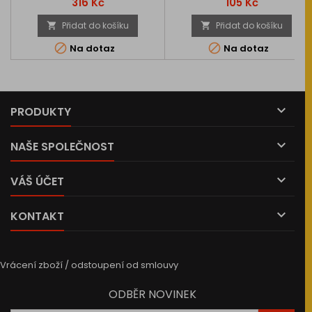
Cena
Cena
316 Kč
105 Kč
Přidat do košíku
Přidat do košíku




Na dotaz
Na dotaz

PRODUKTY

NAŠE SPOLEČNOST

VÁŠ ÚČET

KONTAKT
Vrácení zboží / odstoupení od smlouvy
ODBĚR NOVINEK