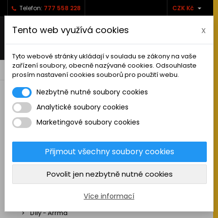

Telefon:
777 558 228
CZK Kč
Tento web využívá cookies
x
Tyto webové stránky ukládají v souladu se zákony na vaše
zařízení soubory, obecně nazývané cookies. Odsouhlaste
0



shopping_cart
prosím nastavení cookies souborů pro použití webu.
Nezbytně nutné soubory cookies
Analytické soubory cookies
RC AUTA
Marketingové soubory cookies
Sestavená auta elektro
Stavebnice aut elektro
Přijmout všechny soubory cookies
Auta na spalovací motor
Povolit jen nezbytně nutné cookies
Náhradní díly
Díly - ABSIMA
Více informací
Díly - Arrma