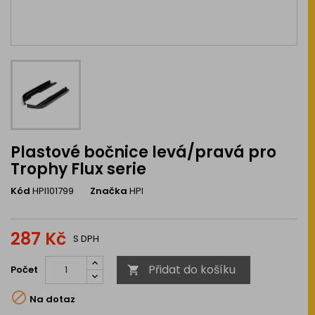
Plastové bočnice levá/pravá pro
Trophy Flux serie
Kód
HPI101799
Značka
HPI
287 Kč
S DPH
Přidat do košíku
Počet


Na dotaz