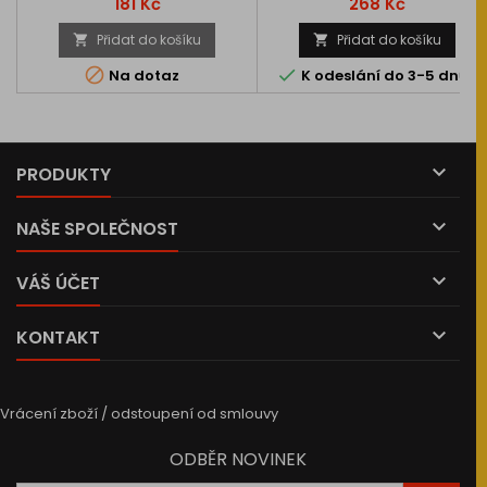
Cena
Cena
181 Kč
268 Kč
Přidat do košíku
Přidat do košíku




Na dotaz
K odeslání do 3-5 dnů

PRODUKTY

NAŠE SPOLEČNOST

VÁŠ ÚČET

KONTAKT
Vrácení zboží / odstoupení od smlouvy
ODBĚR NOVINEK