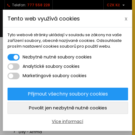

Telefon:
777 558 228
CZK Kč
Tento web využívá cookies
x
Tyto webové stránky ukládají v souladu se zákony na vaše
zařízení soubory, obecně nazývané cookies. Odsouhlaste
0



shopping_cart
prosím nastavení cookies souborů pro použití webu.
Nezbytně nutné soubory cookies
Analytické soubory cookies
RC AUTA
Marketingové soubory cookies
Sestavená auta elektro
Stavebnice aut elektro
Přijmout všechny soubory cookies
Auta na spalovací motor
Povolit jen nezbytně nutné cookies
Náhradní díly
Díly - ABSIMA
Více informací
Díly - Arrma