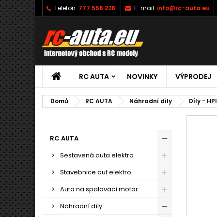
Telefon:
777 558 228
E-mail:
info@rc-auta.eu
RC AUTA
NOVINKY
VÝPRODEJ
Domů
RC AUTA
Náhradní díly
Díly - HP
RC AUTA
Sestavená auta elektro
Stavebnice aut elektro
Auta na spalovací motor
Náhradní díly