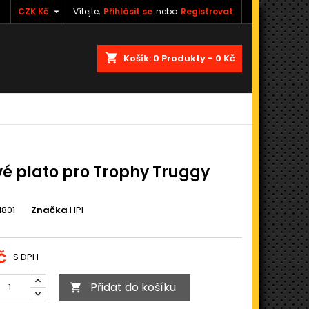

CZK Kč
Vítejte,
Přihlásit se
nebo
Registrovat
shopping_cart
Košík:
0
Produkty - 0 Kč
é plato pro Trophy Truggy
1801
Značka
HPI
č
S DPH
Přidat do košíku
