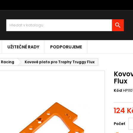

UŽITEČNÉ RADY
PODPORUJEME
I Racing
Kovové plato pro Trophy Truggy Flux
Kovov
Flux
Kód
HPI10
124 K
Počet