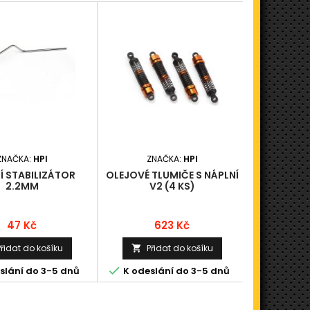
ZNAČKA:
HPI
ZNAČKA:
HPI
ZN
Í STABILIZÁTOR
OLEJOVÉ TLUMIČE S NÁPLNÍ
VÍČKO NÁ
2.2MM
V2 (4 KS)
Cena
Cena
47 Kč
623 Kč
Přidat do košíku
Přidat do košíku
Při




slání do 3-5 dnů
K odeslání do 3-5 dnů
N