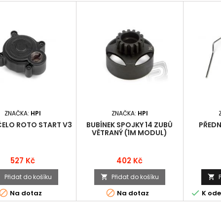
ZNAČKA:
HPI
ZNAČKA:
HPI
ČELO ROTO START V3
BUBÍNEK SPOJKY 14 ZUBŮ
PŘEDN
VĚTRANÝ (1M MODUL)
SAVAGE
Cena
Cena
527 Kč
402 Kč
Přidat do košíku
Přidat do košíku






Na dotaz
Na dotaz
K ode