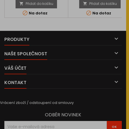
Přidat do košíku
Přidat do košíku




Na dotaz
Na dotaz

PRODUKTY

NAŠE SPOLEČNOST

VÁŠ ÚČET

KONTAKT
Vrácení zboží / odstoupení od smlouvy
ODBĚR NOVINEK