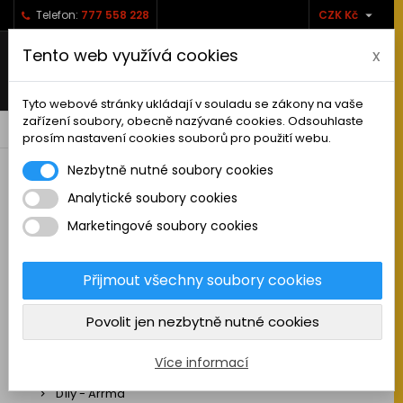

Telefon:
777 558 228
CZK Kč
Tento web využívá cookies
x
Tyto webové stránky ukládají v souladu se zákony na vaše
zařízení soubory, obecně nazývané cookies. Odsouhlaste
0



shopping_cart
prosím nastavení cookies souborů pro použití webu.
Nezbytně nutné soubory cookies
Analytické soubory cookies
RC AUTA
Marketingové soubory cookies
Sestavená auta elektro
Stavebnice aut elektro
Přijmout všechny soubory cookies
Auta na spalovací motor
Povolit jen nezbytně nutné cookies
Náhradní díly
Díly - ABSIMA
Více informací
Díly - Arrma