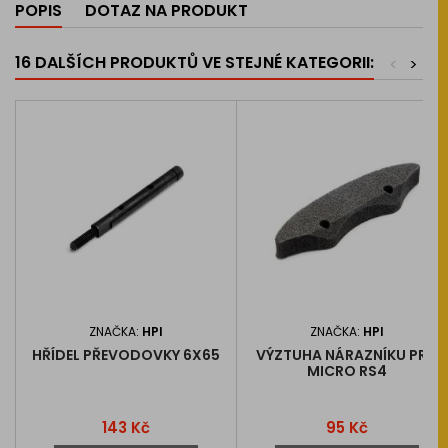
POPIS
DOTAZ NA PRODUKT
16 DALŠÍCH PRODUKTŮ VE STEJNÉ KATEGORII:
<
>
ZNAČKA:
HPI
ZNAČKA:
HPI
HŘÍDEL PŘEVODOVKY 6X65
VÝZTUHA NÁRAZNÍKU PRO
MICRO RS4
Cena
Cena
143 Kč
95 Kč