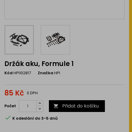
Držák aku, Formule 1
Kód
HPI102817
Značka
HPI
85 Kč
S DPH
Přidat do košíku
Počet


K odeslání do 3-5 dnů