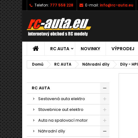
Telefon:
777 558 228
E-mail:
info@rc-auta.eu
RC AUTA
NOVINKY
VÝPRODEJ
Domů
RC AUTA
Náhradní díly
Díly - HP
RC AUTA
Sestavená auta elektro
Stavebnice aut elektro
Auta na spalovací motor
Náhradní díly