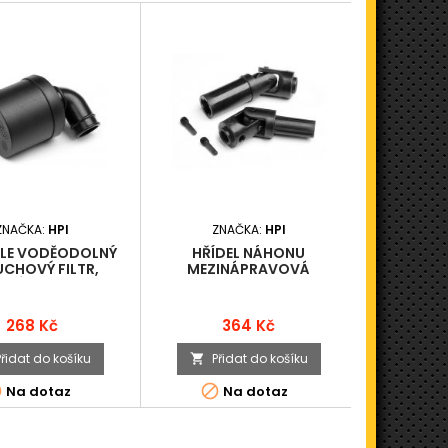
ZNAČKA:
HPI
ZNAČKA:
HPI
ZN
ALE VODĚODOLNÝ
HŘÍDEL NÁHONU
OSY TLUM
CHOVÝ FILTR,
MEZINÁPRAVOVÁ
TNÍ (PRO TROPHY
ITRO SERII)
Cena
Cena
268 Kč
364 Kč
Přidat do košíku
Přidat do košíku
Při





Na dotaz
Na dotaz
K odesl