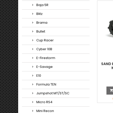
Baja 5R
Blitz
Brama
Bullet
Cup Racer
Cyber 10B
E-Firestorm
SAND 
E-Savage
(1
E10
Formula TEN
Jumpshot MT/ST/SC
Micro RS4
Mini Recon