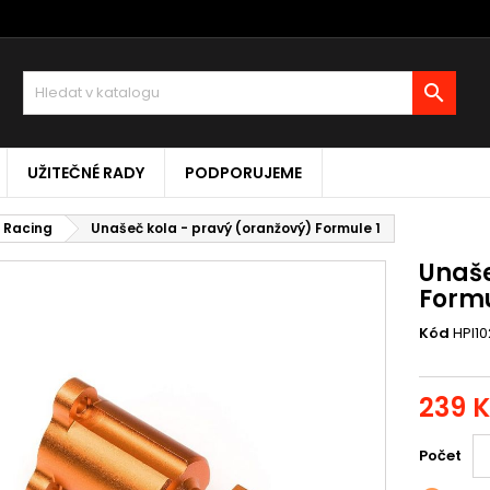

UŽITEČNÉ RADY
PODPORUJEME
I Racing
Unašeč kola - pravý (oranžový) Formule 1
Unaše
Formu
Kód
HPI1
239 
Počet