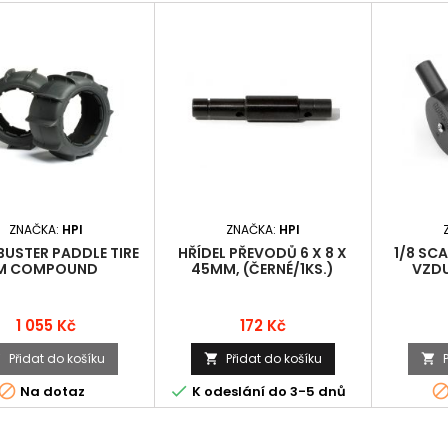
ZNAČKA:
HPI
ZNAČKA:
HPI
BUSTER PADDLE TIRE
HŘÍDEL PŘEVODŮ 6 X 8 X
1/8 SC
M COMPOUND
45MM, (ČERNÉ/1KS.)
VZDU
70X80MM/2PCS)
KOMPLE
N
Cena
Cena
1 055 Kč
172 Kč
Přidat do košíku
Přidat do košíku





Na dotaz
K odeslání do 3-5 dnů