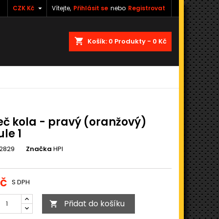

CZK Kč
Vítejte,
Přihlásit se
nebo
Registrovat
shopping_cart
Košík:
0
Produkty - 0 Kč
č kola - pravý (oranžový)
le 1
02829
Značka
HPI
Kč
S DPH
Přidat do košíku
