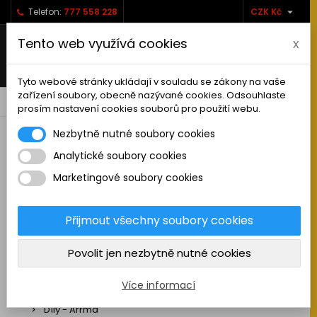

Telefon:
777 558 228
CZK Kč
Tento web využívá cookies
x
Tyto webové stránky ukládají v souladu se zákony na vaše
zařízení soubory, obecně nazývané cookies. Odsouhlaste
0



shopping_cart
prosím nastavení cookies souborů pro použití webu.
Nezbytně nutné soubory cookies
Analytické soubory cookies
RC AUTA
Marketingové soubory cookies
Sestavená auta elektro
Stavebnice aut elektro
Přijmout všechny soubory cookies
Auta na spalovací motor
Povolit jen nezbytně nutné cookies
Náhradní díly
Díly - ABSIMA
Více informací
Díly - Arrma