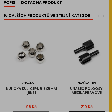
POPIS
DOTAZ NA PRODUKT
16 DALŠÍCH PRODUKTŮ VE STEJNÉ KATEGORII:
<
>
ZNAČKA:
HPI
ZNAČKA:
HPI
KULIČKA KUL. ČEPU 5.8X5MM
UNAŠEČ POLOOSY,
(5KS)
MEZINÁPRAVOVÉ
Cena
Cena
95 Kč
210 Kč