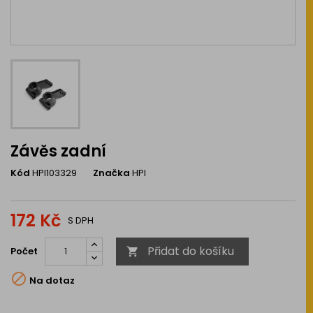
Závěs zadní
Kód
HPI103329
Značka
HPI
172 Kč
S DPH
Přidat do košíku
Počet


Na dotaz