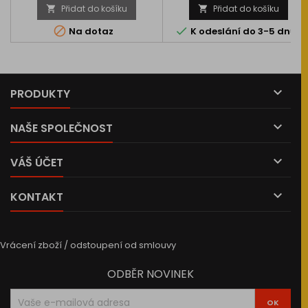
Přidat do košíku
Přidat do košíku




Na dotaz
K odeslání do 3-5 dnů

PRODUKTY

NAŠE SPOLEČNOST

VÁŠ ÚČET

KONTAKT
Vrácení zboží / odstoupení od smlouvy
ODBĚR NOVINEK