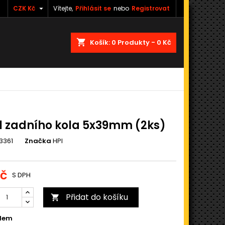

CZK Kč
Vítejte,
Přihlásit se
nebo
Registrovat
shopping_cart
Košík:
0
Produkty - 0 Kč
l zadního kola 5x39mm (2ks)
3361
Značka
HPI
Kč
S DPH
Přidat do košíku

dem