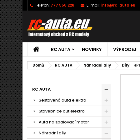
Telefon:
777 558 228
E-mail:
info@rc-auta.eu
RC AUTA
NOVINKY
VÝPRODEJ
Domů
RC AUTA
Náhradní díly
Díly - HP
RC AUTA
Sestavená auta elektro
Stavebnice aut elektro
Auta na spalovací motor
Náhradní díly