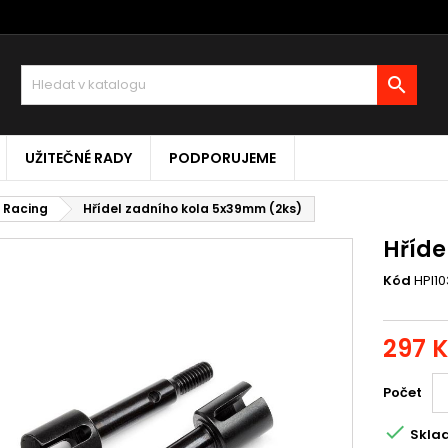

UŽITEČNÉ RADY
PODPORUJEME
I Racing
Hřídel zadního kola 5x39mm (2ks)
Hříde
Kód
HPI10
297 
Počet

Skla