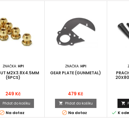
ZNAČKA:
HPI
ZNAČKA:
HPI
NUT M2X3.8X4.5MM
GEAR PLATE (GUNMETAL)
PRACH
(6PCS)
20X80
Cena
Cena
249 Kč
479 Kč
Přidat do košíku
Přidat do košíku






Na dotaz
Na dotaz
K ode