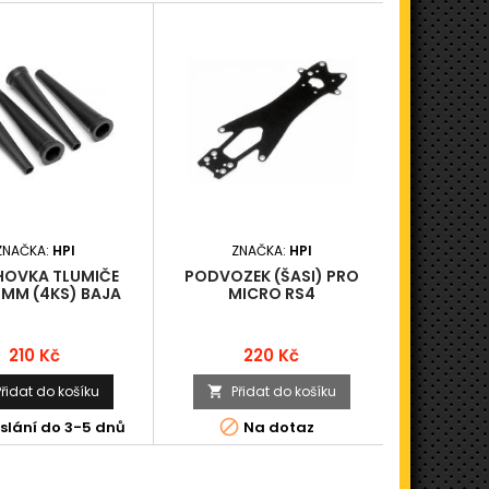
ZNAČKA:
HPI
ZNAČKA:
HPI
ZN
OVKA TLUMIČE
PODVOZEK (ŠASI) PRO
UNAŠE
MM (4KS) BAJA
MICRO RS4
5B/ZADNÍ
Cena
Cena
210 Kč
220 Kč
Přidat do košíku
Přidat do košíku
Při




slání do 3-5 dnů
Na dotaz
N