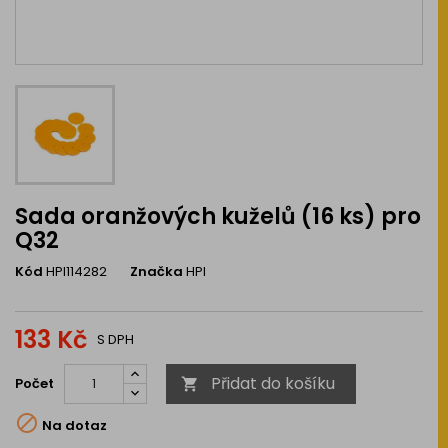
Sada oranžových kuželů (16 ks) pro
Q32
Kód
HPI114282
Značka
HPI
133 Kč
S DPH
Přidat do košíku
Počet


Na dotaz