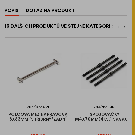
POPIS
DOTAZ NA PRODUKT
16 DALŠÍCH PRODUKTŮ VE STEJNÉ KATEGORII:
<
>
ZNAČKA:
HPI
ZNAČKA:
HPI
POLOOSA MEZINÁPRAVOVÁ
SPOJOVAČKY
8X83MM (STŘÍBRNÝ/ZADNÍ
M4X70MM(4KS.) SAVAGE X
SAVAGE/1KS.)