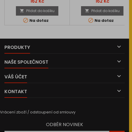
Cena
Cena
162 Kč
162 Kč
Přidat do košíku
Přidat do košíku




Na dotaz
Na dotaz

PRODUKTY

NAŠE SPOLEČNOST

VÁŠ ÚČET

KONTAKT
Vrácení zboží / odstoupení od smlouvy
ODBĚR NOVINEK