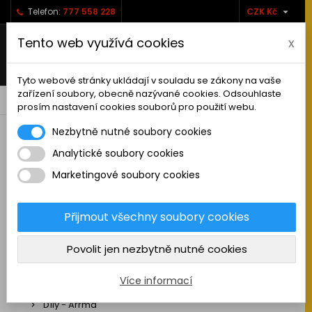

Telefon:
777 558 228
CZK Kč
Tento web využívá cookies
x
Tyto webové stránky ukládají v souladu se zákony na vaše
zařízení soubory, obecně nazývané cookies. Odsouhlaste
0



shopping_cart
prosím nastavení cookies souborů pro použití webu.
Nezbytně nutné soubory cookies
Analytické soubory cookies
RC AUTA
Marketingové soubory cookies
Sestavená auta elektro
Stavebnice aut elektro
Přijmout všechny soubory cookies
Auta na spalovací motor
Povolit jen nezbytně nutné cookies
Náhradní díly
Díly - ABSIMA
Více informací
Díly - Arrma