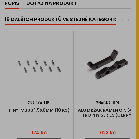
POPIS
DOTAZ NA PRODUKT
16 DALŠÍCH PRODUKTŮ VE STEJNÉ KATEGORII:
<
>
ZNAČKA:
HPI
ZNAČKA:
HPI
PINY IMBUS 1,5X6MM (10 KS)
ALU DRŽÁK RAMEN O°, 6061
TROPHY SERIES (ČERNÝ)
Cena
Cena
124 Kč
623 Kč