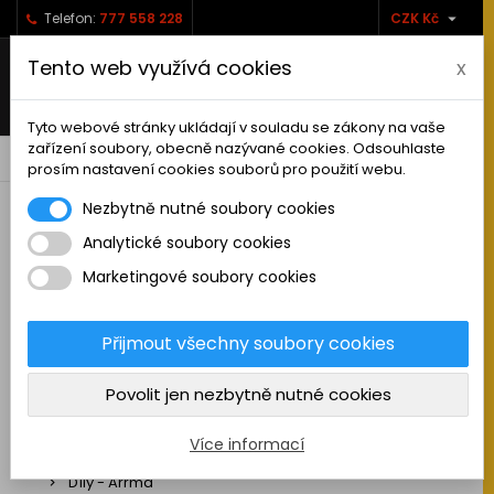

Telefon:
777 558 228
CZK Kč
Tento web využívá cookies
x
Tyto webové stránky ukládají v souladu se zákony na vaše
zařízení soubory, obecně nazývané cookies. Odsouhlaste
0



shopping_cart
prosím nastavení cookies souborů pro použití webu.
Nezbytně nutné soubory cookies
Analytické soubory cookies
RC AUTA
Marketingové soubory cookies
Sestavená auta elektro
Stavebnice aut elektro
Přijmout všechny soubory cookies
Auta na spalovací motor
Povolit jen nezbytně nutné cookies
Náhradní díly
Díly - ABSIMA
Více informací
Díly - Arrma