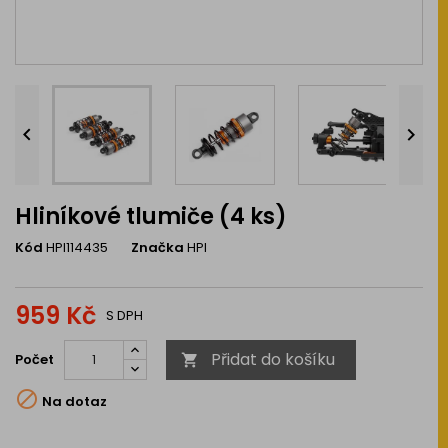


Hliníkové tlumiče (4 ks)
Kód
HPI114435
Značka
HPI
959 Kč
S DPH
Přidat do košíku
Počet


Na dotaz