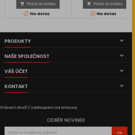
Přidat do košíku
Přidat do košíku




Na dotaz
Na dotaz

PRODUKTY

NAŠE SPOLEČNOST

VÁŠ ÚČET

KONTAKT
Vrácení zboží / odstoupení od smlouvy
ODBĚR NOVINEK