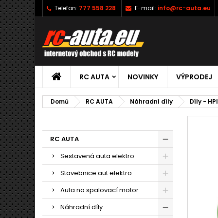
Telefon:
777 558 228
E-mail:
info@rc-auta.eu
RC AUTA
NOVINKY
VÝPRODEJ
Domů
RC AUTA
Náhradní díly
Díly - HP
RC AUTA
Sestavená auta elektro
Stavebnice aut elektro
Auta na spalovací motor
Náhradní díly