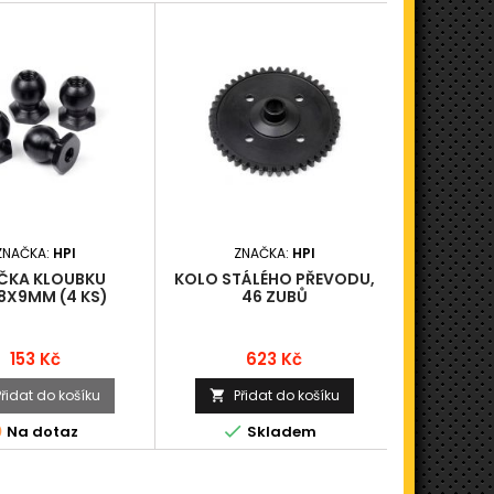
ZNAČKA:
HPI
ZNAČKA:
HPI
ZN
IČKA KLOUBKU
KOLO STÁLÉHO PŘEVODU,
PLASTOVÉ
8X9MM (4 KS)
46 ZUBŮ
T
Cena
Cena
153 Kč
623 Kč
Přidat do košíku
Přidat do košíku
Při





Na dotaz
Skladem
N