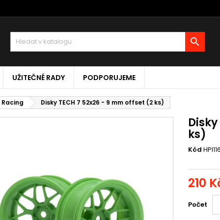

UŽITEČNÉ RADY
PODPORUJEME
I Racing
Disky TECH 7 52x26 - 9 mm offset (2 ks)
Disky
ks)
Kód
HPI11
210 K
Počet