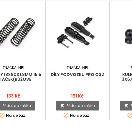
ZNAČKA:
HPI
ZNAČKA:
HPI
Y 18X80X1.8MM 15.5
DÍLY PODVOZKU PRO Q32
KUL
TÁČEK(RŮŽOVÉ
3X6.
134GF/MM)
Cena
Cena
133 Kč
191 Kč
Přidat do košíku
Přidat do košíku





Na dotaz
Na dotaz