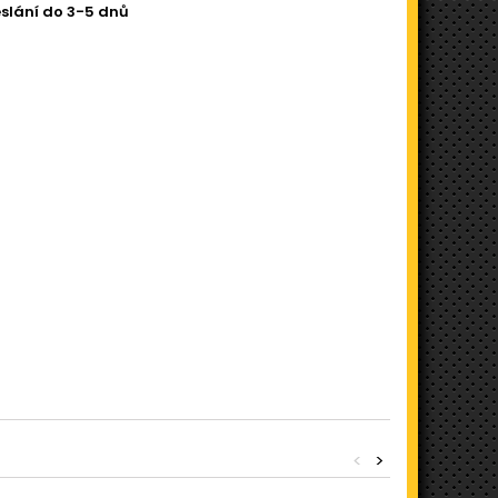
slání do 3-5 dnů
<
>