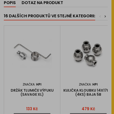
POPIS
DOTAZ NA PRODUKT
16 DALŠÍCH PRODUKTŮ VE STEJNÉ KATEGORII:
<
>
ZNAČKA:
HPI
ZNAČKA:
HPI
DRŽÁK TLUMIČE VÝFUKU
KULIČKA KLOUBKU 14X17MM
(SAVAGE XL)
(4KS) BAJA 5B
Cena
Cena
133 Kč
479 Kč