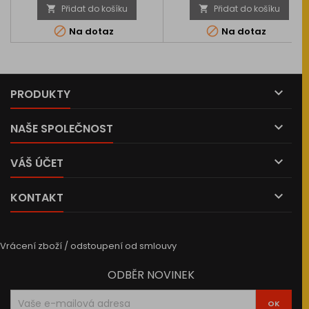
Přidat do košíku
Přidat do košíku




Na dotaz
Na dotaz

PRODUKTY

NAŠE SPOLEČNOST

VÁŠ ÚČET

KONTAKT
Vrácení zboží / odstoupení od smlouvy
ODBĚR NOVINEK