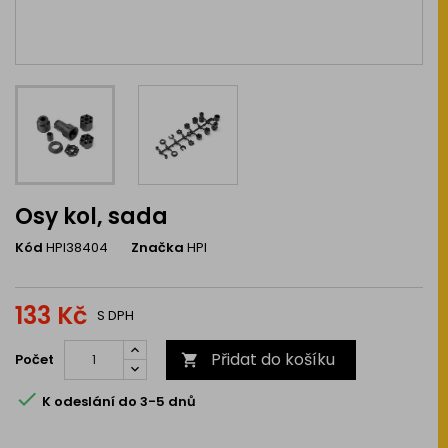
Osy kol, sada
Kód
HPI38404
Značka
HPI
133 Kč
S DPH
Přidat do košíku
Počet


K odeslání do 3-5 dnů