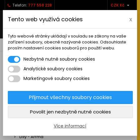

Telefon:
777 558 228
CZK Kč
Tento web využívá cookies
x
Tyto webové stránky ukládají v souladu se zákony na vaše
zařízení soubory, obecně nazývané cookies. Odsouhlaste
0



shopping_cart
prosím nastavení cookies souborů pro použití webu.
Nezbytně nutné soubory cookies
Analytické soubory cookies
RC AUTA
Marketingové soubory cookies
Sestavená auta elektro
Stavebnice aut elektro
Přijmout všechny soubory cookies
Auta na spalovací motor
Povolit jen nezbytně nutné cookies
Náhradní díly
Díly - ABSIMA
Více informací
Díly - Arrma