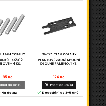
A:
TEAM CORALLY
ZNAČKA:
TEAM CORALLY
ZNAČKA:
DISKŮ - O2X12 -
PLASTOVÉ ZADNÍ SPODNÍ
PODLOŽKA K
LOVÉ - 4 KS.
DLOUHÉ RAMENO, 1 KS.
COMPOS
Cena
Cena
85 Kč
124 Kč
Přidat do košíku
Přidat do košíku
Při





Na dotaz
K odeslání do 3-5 dnů
K odesl