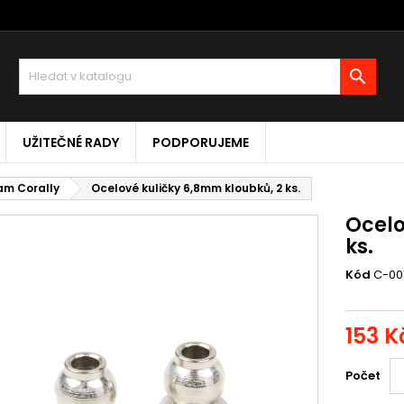

UŽITEČNÉ RADY
PODPORUJEME
eam Corally
Ocelové kuličky 6,8mm kloubků, 2 ks.
Ocelo
ks.
Kód
C-00
153 K
Počet