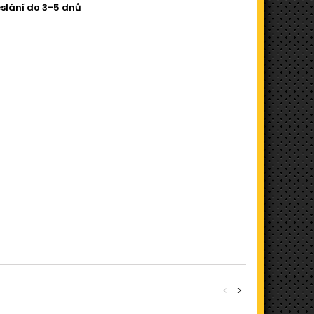
slání do 3-5 dnů
<
>