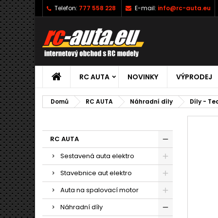
Telefon:
777 558 228
E-mail:
info@rc-auta.eu
RC AUTA
NOVINKY
VÝPRODEJ
Domů
RC AUTA
Náhradní díly
Díly - T
RC AUTA
Sestavená auta elektro
Stavebnice aut elektro
Auta na spalovací motor
Náhradní díly