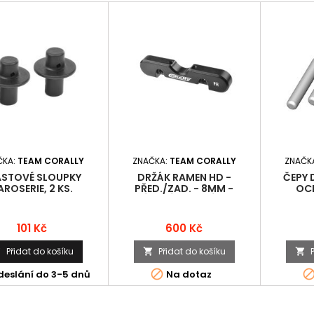
ČKA:
TEAM CORALLY
ZNAČKA:
TEAM CORALLY
ZNAČK
ASTOVÉ SLOUPKY
DRŽÁK RAMEN HD -
ČEPY 
AROSERIE, 2 KS.
PŘED./ZAD. - 8MM -
OCE
HLINÍKOVÝ - ČERNÝ - 1 KS.
Cena
Cena
101 Kč
600 Kč
Přidat do košíku
Přidat do košíku




deslání do 3-5 dnů
Na dotaz