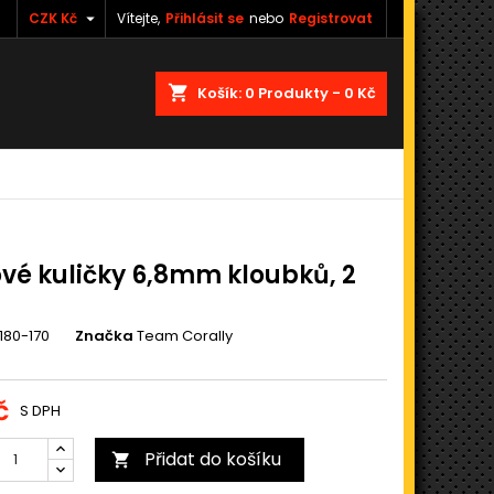

CZK Kč
Vítejte,
Přihlásit se
nebo
Registrovat
shopping_cart
Košík:
0
Produkty - 0 Kč
vé kuličky 6,8mm kloubků, 2
180-170
Značka
Team Corally
č
S DPH
Přidat do košíku
