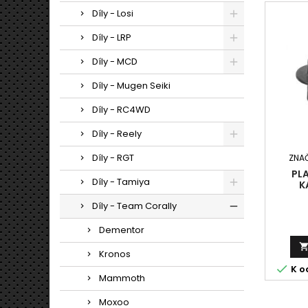
Díly - Losi
Díly - LRP
Díly - MCD
Díly - Mugen Seiki
Díly - RC4WD
Díly - Reely
Díly - RGT
ZNA
PL
Díly - Tamiya
K
Díly - Team Corally
Dementor
Kronos

K o
Mammoth
Moxoo