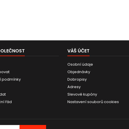
POLEČNOST
VÁŠ ÚČET
Osobní údaje
povat
Objednávky
í podmínky
Dobropisy
Adresy
dat
Slevové kupóny
ní řád
Nastavení souborů cookies