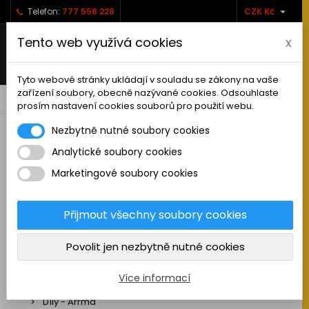

Telefon:
777 558 228
CZK Kč
Tento web využívá cookies
x
Tyto webové stránky ukládají v souladu se zákony na vaše
zařízení soubory, obecně nazývané cookies. Odsouhlaste
0



shopping_cart
prosím nastavení cookies souborů pro použití webu.
Nezbytně nutné soubory cookies
Analytické soubory cookies
RC AUTA
Marketingové soubory cookies
Sestavená auta elektro
Stavebnice aut elektro
Přijmout všechny soubory cookies
Auta na spalovací motor
Povolit jen nezbytně nutné cookies
Náhradní díly
Díly - ABSIMA
Více informací
Díly - Arrma