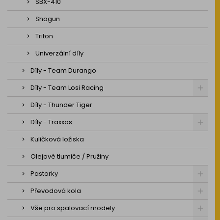
SBX-410
Shogun
Triton
Univerzální díly
Díly - Team Durango
Díly - Team Losi Racing
Díly - Thunder Tiger
Díly - Traxxas
Kuličková ložiska
Olejové tlumiče / Pružiny
Pastorky
Převodová kola
Vše pro spalovací modely