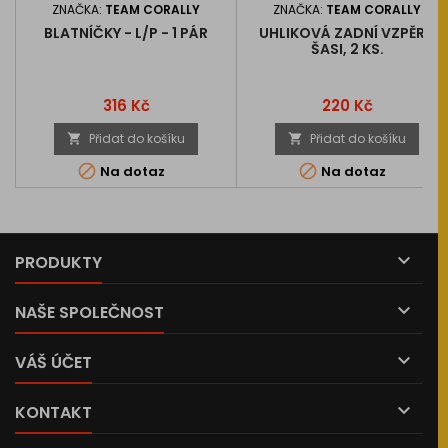
ZNAČKA:
TEAM CORALLY
ZNAČKA:
TEAM CORALLY
BLATNÍČKY - L/P - 1 PÁR
UHLIKOVÁ ZADNÍ VZPĚRA
ŠASI, 2 KS.
Cena
Cena
316 Kč
220 Kč
Přidat do košíku
Přidat do košíku




Na dotaz
Na dotaz

PRODUKTY

NAŠE SPOLEČNOST

VÁŠ ÚČET

KONTAKT