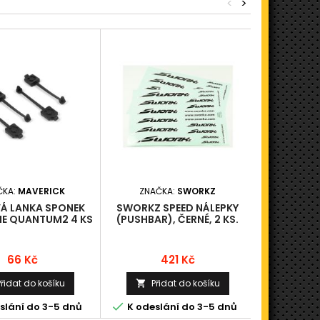
<
>
ČKA:
MAVERICK
ZNAČKA:
SWORKZ
ZNAČKA
 LANKA SPONEK
SWORKZ SPEED NÁLEPKY
B7 LEXANO
IE QUANTUM2 4 KS
(PUSHBAR), ČERNÉ, 2 KS.
ČI
Cena
Cena
66 Kč
421 Kč
Přidat do košíku
Přidat do košíku
Při




slání do 3-5 dnů
K odeslání do 3-5 dnů
K odesl