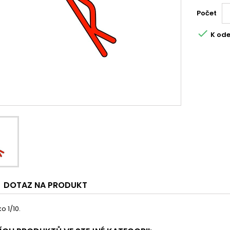
Počet

K ode
DOTAZ NA PRODUKT
o 1/10.