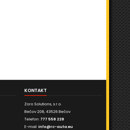
KONTAKT
Zoro Solutions, s.r.o.
Bečov 208, 43526 Bečov
Telefon:
777 558 228
E-mail:
info@rc-auta.eu