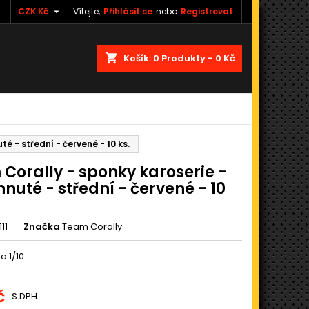

CZK Kč
Vítejte,
Přihlásit se
nebo
Registrovat
shopping_cart
Košík:
0
Produkty - 0 Kč
é - střední - červené - 10 ks.
Corally - sponky karoserie -
hnuté - střední - červené - 10
11
Značka
Team Corally
o 1/10.
č
S DPH