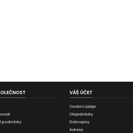
POLEČNOST
VÁŠ ÚČET
Osobní údaje
povat
Objednávky
í podmínky
Dobropisy
Adresy