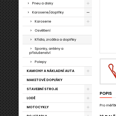
Pneu a disky
Karoserie/doplňky
Karoserie
Osvětlení
Křídla, zrcátka a doplňky
Sponky, antény a
příslušenství
Polepy
KAMIONY A NÁKLADNÍ AUTA
MAKETOVÉ DOPLŇKY
STAVEBNÍ STROJE
POPIS
LODĚ
Pro měřítk
MOTOCYKLY