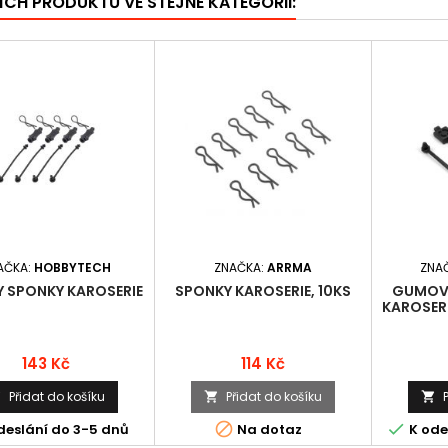
ÍCH PRODUKTŮ VE STEJNÉ KATEGORII:
AČKA:
HOBBYTECH
ZNAČKA:
ARRMA
ZNA
 SPONKY KAROSERIE
SPONKY KAROSERIE, 10KS
GUMOVÁ
KAROSER
Cena
Cena
143 Kč
114 Kč
Přidat do košíku
Přidat do košíku





deslání do 3-5 dnů
Na dotaz
K ode