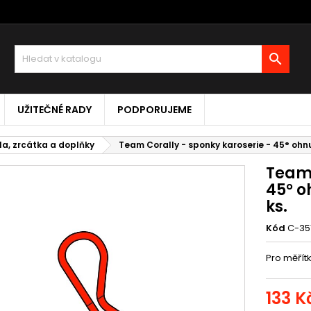

UŽITEČNÉ RADY
PODPORUJEME
la, zrcátka a doplňky
Team Corally - sponky karoserie - 45° ohnut
Team 
45° o
ks.
Kód
C-351
Pro měřítk
133 K