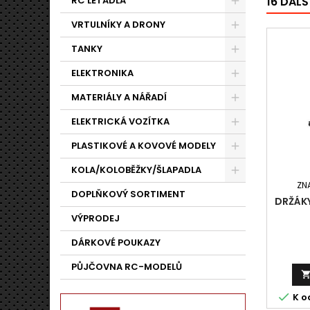
RC LETADLA
16 DALŠ
VRTULNÍKY A DRONY
TANKY
ELEKTRONIKA
MATERIÁLY A NÁŘADÍ
ELEKTRICKÁ VOZÍTKA
PLASTIKOVÉ A KOVOVÉ MODELY
KOLA/KOLOBĚŽKY/ŠLAPADLA
ZN
DOPLŇKOVÝ SORTIMENT
DRŽÁKY
VÝPRODEJ
DÁRKOVÉ POUKAZY
PŮJČOVNA RC-MODELŮ

K o