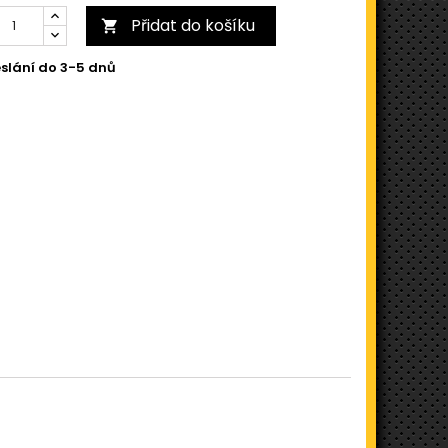
Přidat do košíku

slání do 3-5 dnů