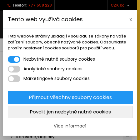

Telefon:
777 558 228
CZK Kč
Tento web využívá cookies
x
Tyto webové stránky ukládají v souladu se zákony na vaše
zařízení soubory, obecně nazývané cookies. Odsouhlaste
0



shopping_cart
prosím nastavení cookies souborů pro použití webu.
Nezbytně nutné soubory cookies
Analytické soubory cookies
RC AUTA
Marketingové soubory cookies
Sestavená auta elektro
Stavebnice aut elektro
Přijmout všechny soubory cookies
Auta na spalovací motor
Povolit jen nezbytně nutné cookies
Náhradní díly
Pneu a disky
Více informací
Karoserie/doplňky