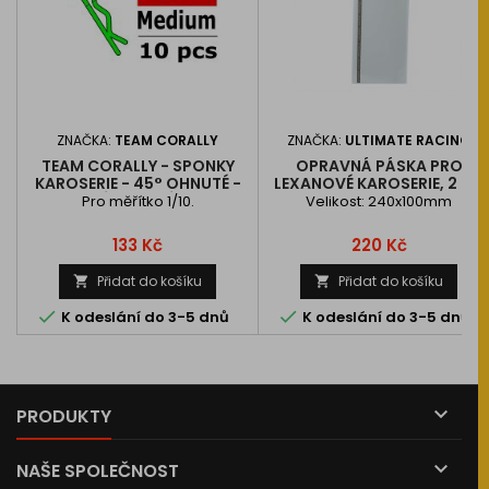
ZNAČKA:
TEAM CORALLY
ZNAČKA:
ULTIMATE RACING
TEAM CORALLY - SPONKY
OPRAVNÁ PÁSKA PRO
KAROSERIE - 45° OHNUTÉ -
LEXANOVÉ KAROSERIE, 2 KS.
STŘEDNÍ - ZELENÉ - 10 KS.
Pro měřítko 1/10.
Velikost: 240x100mm
Cena
Cena
133 Kč
220 Kč
Přidat do košíku
Přidat do košíku




K odeslání do 3-5 dnů
K odeslání do 3-5 dnů

PRODUKTY

NAŠE SPOLEČNOST