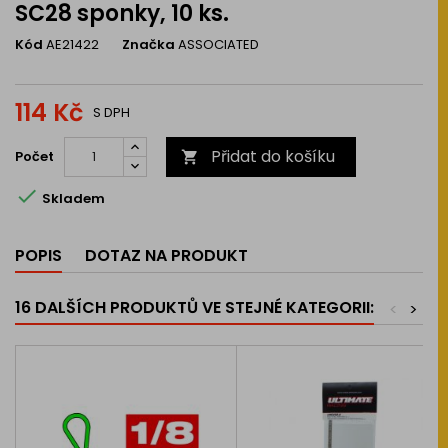
SC28 sponky, 10 ks.
Kód
AE21422
Značka
ASSOCIATED
114 Kč
S DPH
Přidat do košíku
Počet


Skladem
POPIS
DOTAZ NA PRODUKT
16 DALŠÍCH PRODUKTŮ VE STEJNÉ KATEGORII:
<
>