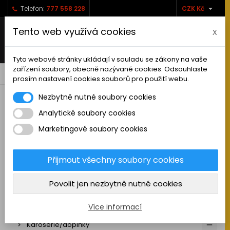

Telefon:
777 558 228
CZK Kč
Tento web využívá cookies
x
Tyto webové stránky ukládají v souladu se zákony na vaše
zařízení soubory, obecně nazývané cookies. Odsouhlaste
0



shopping_cart
prosím nastavení cookies souborů pro použití webu.
Nezbytně nutné soubory cookies
Analytické soubory cookies
RC AUTA
Marketingové soubory cookies
Sestavená auta elektro
Stavebnice aut elektro
Přijmout všechny soubory cookies
Auta na spalovací motor
Povolit jen nezbytně nutné cookies
Náhradní díly
Pneu a disky
Více informací
Karoserie/doplňky