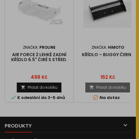
ZNAČKA:
PROLINE
ZNAČKA:
HIMOTO
AIR FORCE 2 LEHKÉ ZADNÍ
KŘÍDLO – BUGGY ČERNÉ
KŘÍDLO 6.5" ČIRÉ S STŘED.
KŘIDÉLKY
Cena
Cena
498 Kč
162 Kč
Přidat do košíku
Přidat do košíku




K odeslání do 3-5 dnů
Na dotaz

PRODUKTY