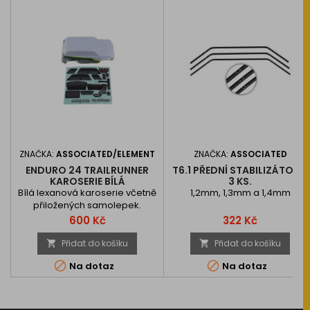
ZNAČKA:
ASSOCIATED/ELEMENT
ZNAČKA:
ASSOCIATED
ENDURO 24 TRAILRUNNER
T6.1 PŘEDNÍ STABILIZÁTORY,
KAROSERIE BÍLÁ
3 KS.
Bílá lexanová karoserie včetně
1,2mm, 1,3mm a 1,4mm
přiložených samolepek.
Cena
Cena
600 Kč
322 Kč
Přidat do košíku
Přidat do košíku




Na dotaz
Na dotaz