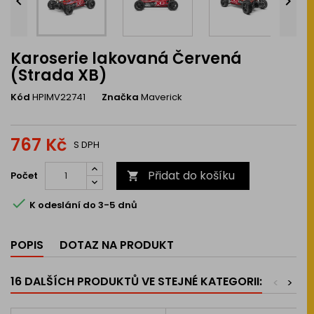


Karoserie lakovaná Červená
(Strada XB)
Kód
HPIMV22741
Značka
Maverick
767 Kč
S DPH
Přidat do košíku
Počet


K odeslání do 3-5 dnů
POPIS
DOTAZ NA PRODUKT
16 DALŠÍCH PRODUKTŮ VE STEJNÉ KATEGORII:
<
>