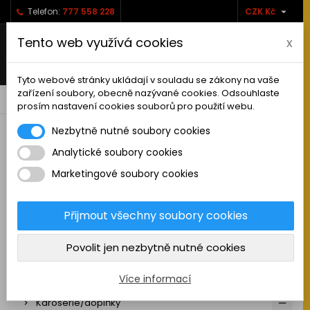

Telefon:
777 558 228
CZK Kč
Tento web využívá cookies
x
Tyto webové stránky ukládají v souladu se zákony na vaše
zařízení soubory, obecně nazývané cookies. Odsouhlaste
0



shopping_cart
prosím nastavení cookies souborů pro použití webu.
Nezbytně nutné soubory cookies
Analytické soubory cookies
RC AUTA
Marketingové soubory cookies
Sestavená auta elektro
Stavebnice aut elektro
Přijmout všechny soubory cookies
Auta na spalovací motor
Povolit jen nezbytně nutné cookies
Náhradní díly
Pneu a disky
Více informací
Karoserie/doplňky