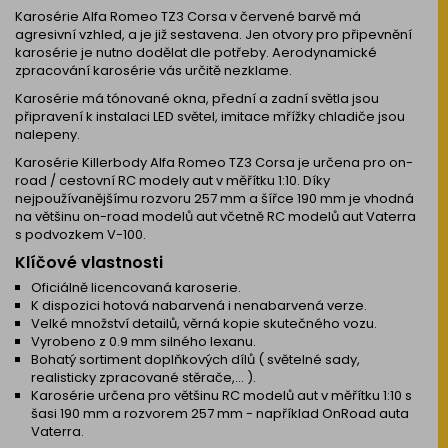
Karosérie Alfa Romeo TZ3 Corsa v červené barvě má
agresivní vzhled, a je již sestavena. Jen otvory pro připevnění
karosérie je nutno dodělat dle potřeby. Aerodynamické
zpracování karosérie vás určitě nezklame.
Karosérie má tónované okna, přední a zadní světla jsou
připravení k instalaci LED světel, imitace mřížky chladiče jsou
nalepeny.
Karosérie Killerbody Alfa Romeo TZ3 Corsa je určena pro on-
road / cestovní RC modely aut v měřítku 1:10. Díky
nejpoužívanějšímu rozvoru 257 mm a šířce 190 mm je vhodná
na většinu on-road modelů aut včetně RC modelů aut Vaterra
s podvozkem V-100.
Klíčové vlastnosti
Oficiálně licencovaná karoserie.
K dispozici hotová nabarvená i nenabarvená verze.
Velké množství detailů, věrná kopie skutečného vozu.
Vyrobeno z 0.9 mm silného lexanu.
Bohatý sortiment doplňkových dílů ( světelné sady,
realisticky zpracované stěrače,... ).
Karosérie určena pro většinu RC modelů aut v měřítku 1:10 s
šasi 190 mm a rozvorem 257 mm - například OnRoad auta
Vaterra.