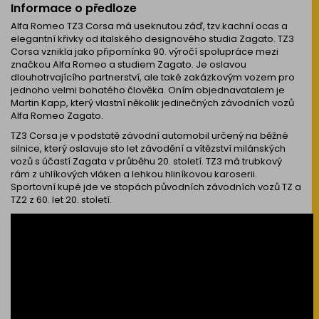
Informace o předloze
Alfa Romeo TZ3 Corsa má useknutou záď, tzv.kachní ocas a
elegantní křivky od italského designového studia Zagato. TZ3
Corsa vznikla jako připomínka 90. výročí spolupráce mezi
značkou Alfa Romeo a studiem Zagato. Je oslavou
dlouhotrvajícího partnerství, ale také zakázkovým vozem pro
jednoho velmi bohatého člověka. Oním objednavatalem je
Martin Kapp, který vlastní několik jedinečných závodních vozů
Alfa Romeo Zagato.
TZ3 Corsa je v podstatě závodní automobil určený na běžné
silnice, který oslavuje sto let závodění a vítězství milánských
vozů s účastí Zagata v průběhu 20. století. TZ3 má trubkový
rám z uhlíkových vláken a lehkou hliníkovou karoserii.
Sportovní kupé jde ve stopách původních závodních vozů TZ a
TZ2 z 60. let 20. století.