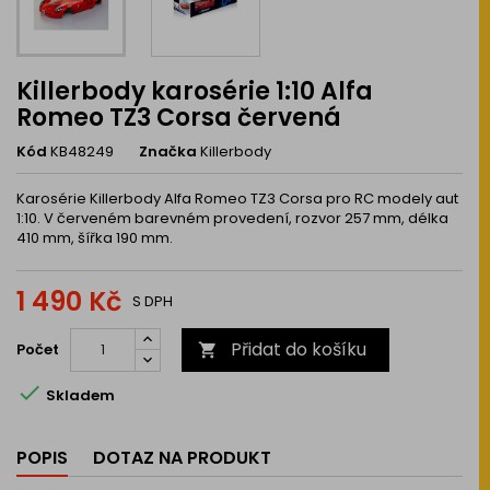
Killerbody karosérie 1:10 Alfa
Romeo TZ3 Corsa červená
Kód
KB48249
Značka
Killerbody
Karosérie Killerbody Alfa Romeo TZ3 Corsa pro RC modely aut
1:10. V červeném barevném provedení, rozvor 257 mm, délka
410 mm, šířka 190 mm.
1 490 Kč
S DPH
Přidat do košíku
Počet


Skladem
POPIS
DOTAZ NA PRODUKT