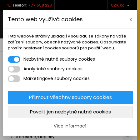

Telefon:
777 558 228
CZK Kč
Tento web využívá cookies
x
Tyto webové stránky ukládají v souladu se zákony na vaše
zařízení soubory, obecně nazývané cookies. Odsouhlaste
0



shopping_cart
prosím nastavení cookies souborů pro použití webu.
Nezbytně nutné soubory cookies
Analytické soubory cookies
RC AUTA
Marketingové soubory cookies
Sestavená auta elektro
Stavebnice aut elektro
Přijmout všechny soubory cookies
Auta na spalovací motor
Povolit jen nezbytně nutné cookies
Náhradní díly
Pneu a disky
Více informací
Karoserie/doplňky