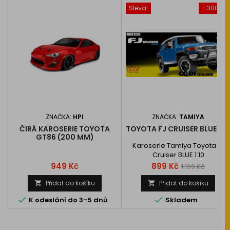
Sleva!
- 300 Kč
ZNAČKA:
HPI
ZNAČKA:
TAMIYA
ČIRÁ KAROSERIE TOYOTA
TOYOTA FJ CRUISER BLUE 1:1
GT86 (200 MM)
Karoserie Tamiya Toyota FJ
Cruiser BLUE 1:10
Cena
Cena
Běžná
949 Kč
899 Kč
1 199 Kč
cena
Přidat do košíku
Přidat do košíku




K odeslání do 3-5 dnů
Skladem