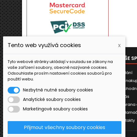
Tento web využívá cookies
x
PRODUKTY
NAŠE S
Tyto webové stránky ukládají v souladu se zákony na
vaše zařízení soubory, obecně nazývané cookies.
Novinky
Dodání
Odsouhlaste prosím nastavení cookies souborů pro
použití webu.
Jak naku
Obchodn
Nezbytně nutné soubory cookies
O nás
Analytické soubory cookies
Ochrana 
Marketingové soubory cookies
Reklamač
Kontakty
Přijmout všechny soubory cookies