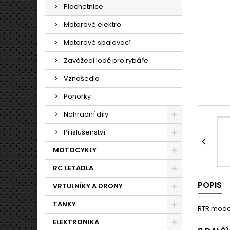
Plachetnice
Motorové elektro
Motorové spalovací
Zavážecí lodě pro rybáře
Vznášedla
Ponorky
Náhradní díly
Příslušenství

MOTOCYKLY
RC LETADLA
POPIS
VRTULNÍKY A DRONY
TANKY
RTR model
ELEKTRONIKA