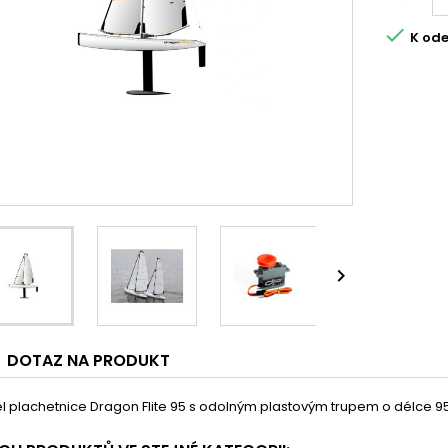

K ode

DOTAZ NA PRODUKT
 plachetnice Dragon Flite 95 s odolným plastovým trupem o délce