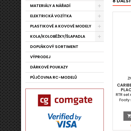
8 DALŠÍ
MATERIÁLY A NÁŘADÍ
ELEKTRICKÁ VOZÍTKA
PLASTIKOVÉ A KOVOVÉ MODELY
KOLA/KOLOBĚŽKY/ŠLAPADLA
DOPLŇKOVÝ SORTIMENT
VÝPRODEJ
DÁRKOVÉ POUKAZY
PŮJČOVNA RC-MODELŮ
Z
CARIB
PLAC
RTR set 
Footy
sou
začáte
100% 
ovládan