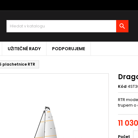

UŽITEČNÉ RADY
PODPORUJEME
95 plachetnice RTR
Drago
Kód
4ST3
RTR model
trupem o
11 03
Počet