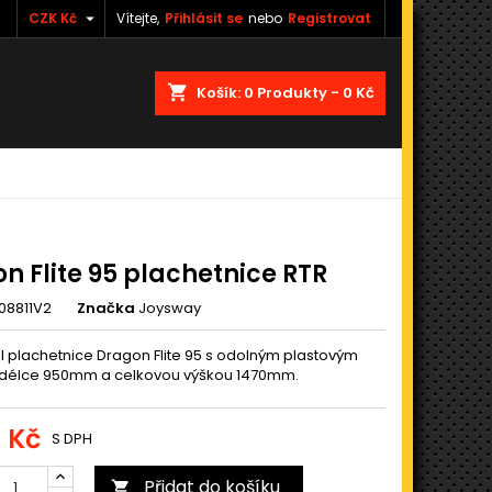

CZK Kč
Vítejte,
Přihlásit se
nebo
Registrovat
shopping_cart
Košík:
0
Produkty - 0 Kč
n Flite 95 plachetnice RTR
08811V2
Značka
Joysway
 plachetnice Dragon Flite 95 s odolným plastovým
 délce 950mm a celkovou výškou 1470mm.
0 Kč
S DPH
Přidat do košíku
