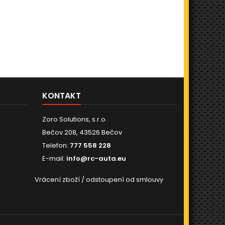
á výška 2046mm.
přepravu a…
RG
KONTAKT
Zoro Solutions, s.r.o.
Bečov 208, 43526 Bečov
Telefon:
777 558 228
E-mail:
info@rc-auta.eu
Vrácení zboží / odstoupení od smlouvy