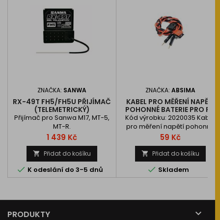
ZNAČKA:
SANWA
ZNAČKA:
ABSIMA
RX-49T FH5/FH5U PŘIJÍMAČ
KABEL PRO MĚŘENÍ NAPĚTÍ
(TELEMETRICKÝ)
POHONNÉ BATERIE PRO RC
SOUPRAVU ABSIMA CR9T
Přijímač pro Sanwa M17, MT-5,
Kód výrobku: 2020035 Kabel
MT-R.
pro měření napětí pohonné
baterie pro RC soupravu
Cena
Cena
1 439 Kč
59 Kč
Absima CR9T
Přidat do košíku
Přidat do košíku




K odeslání do 3-5 dnů
Skladem

PRODUKTY