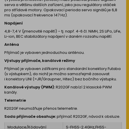
serva a většinu dalších zařízení, jako jsou regulátory otáček
pro střídavé motory. Opakovací perioda servo signálů je 6,8
ms (opakovací frekvence 147 Hz).
Napájení
4,8-7,4 V (jmenovité napětí) – tj. např. 4-6 čl. NiMH, 2S LiPo, LiFe,
Li-ion, BEC stabilizátory napájení v daném rozsahu napětí.
Anténa
Přijímač je vybaven jednoduchou anténou.
Výstupy přijímače, kanálové režimy
Přijímač je vybaven zdířkami pro standardní konektory Futaba
(s výstupkem), do nichž je možno samozřejmě zasouvat
i konektory UNI (=JR/Graupner, Hitec) bez bočního výstupku.
Kanálové výstupy (PWM):
R202GF nabízí 2 klasické PWM
kanály.
Telemetrie
R202GF neumožňuje přenos telemetrie.
Sada přijímače obsahuje:
přijímač R202GF, návod k obsluze.
Modulace/Kódování
S-FHSS-2.4GHz,FHSS-