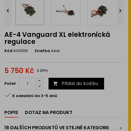


AE-4 Vanguard XL elektronická
regulace
Kód
AX31091
Značka
Axial
5 750 Kč
S DPH
Přidat do košíku
Počet


K odeslání do 3-5 dnů
POPIS
DOTAZ NA PRODUKT
16 DALŠÍCH PRODUKTŮ VE STEJNÉ KATEGORII:
<
>