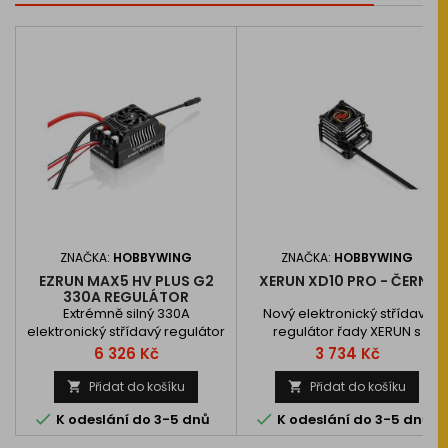
ZNAČKA:
HOBBYWING
ZNAČKA:
HOBBYWING
EZRUN MAX5 HV PLUS G2
XERUN XD10 PRO - ČERNÝ
330A REGULÁTOR
Extrémně silný 330A
Nový elektronický střídavý
elektronický střídavý regulátor
regulátor řady XERUN s
řady EZRUN pro motory se
vestavěným BEC obvodem a
Cena
Cena
6 326 Kč
3 734 Kč
senzory i bezsenzorové,
programovatelný přes
speciálně konstruovaný pro
BlueTooth. Speciálně vyvinutý
Přidat do košíku
Přidat do košíku


práci s vysokootáčkovými
pro driftovací vozy 1/10.


K odeslání do 3-5 dnů
K odeslání do 3-5 dnů
motory. Kompletně
voděodolný a prachuvzdorný