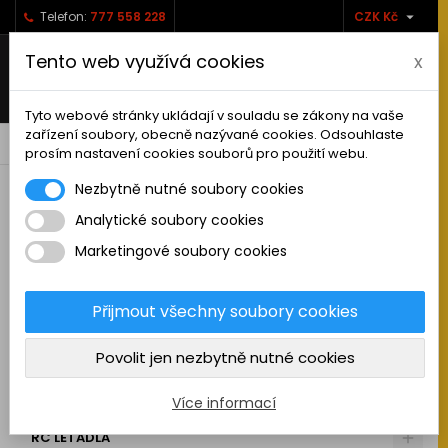

Telefon:
777 558 228
CZK Kč
Tento web využívá cookies
x
Tyto webové stránky ukládají v souladu se zákony na vaše
zařízení soubory, obecně nazývané cookies. Odsouhlaste
0



shopping_cart
prosím nastavení cookies souborů pro použití webu.
Nezbytně nutné soubory cookies
Analytické soubory cookies
RC AUTA
Marketingové soubory cookies
KAMIONY A NÁKLADNÍ AUTA
MAKETOVÉ DOPLŇKY
Přijmout všechny soubory cookies
STAVEBNÍ STROJE
Povolit jen nezbytně nutné cookies
LODĚ
MOTOCYKLY
Více informací
RC LETADLA