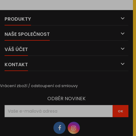
s…

PRODUKTY

NAŠE SPOLEČNOST

VÁŠ ÚČET

KONTAKT
Vrácení zboží / odstoupení od smlouvy
ODBĚR NOVINEK