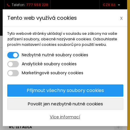

Telefon:
777 558 228
CZK Kč
Tento web využívá cookies
x
Tyto webové stránky ukládají v souladu se zákony na vaše
zařízení soubory, obecně nazývané cookies. Odsouhlaste
0



shopping_cart
prosím nastavení cookies souborů pro použití webu.
Nezbytně nutné soubory cookies
Analytické soubory cookies
RC AUTA
Marketingové soubory cookies
KAMIONY A NÁKLADNÍ AUTA
MAKETOVÉ DOPLŇKY
Přijmout všechny soubory cookies
STAVEBNÍ STROJE
Povolit jen nezbytně nutné cookies
LODĚ
MOTOCYKLY
Více informací
RC LETADLA