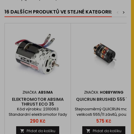
16 DALŠÍCH PRODUKTŮ VE STEJNÉ KATEGORII:
<
>
ZNAČKA:
ABSIMA
ZNAČKA:
HOBBYWING
ELEKTROMOTOR ABSIMA
QUICRUN BRUSHED 555 11T
THRUST ECO 35
Kód výrobku: 2310063
Stejnosměrný QUICRUN motor
Standardní elektromotor řady
velikosti 555/11 závitů, použití
540, 35 závitů, kluzná ložiska
pro 1:10 crawlery, short course
Cena
Cena
290 Kč
575 Kč
trucky, monster trucky.
Výměnné uhlíky, nastavitelné
Přidat do košíku
Přidat do košíku

