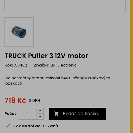
TRUCK Puller 3 12V motor
Kód
L57462
Značka
LRP Electronic
Stejnosměrný motor velikosti 540 uložený v kuličkových
ložiskách.
719 Kč
S DPH
Přidat do košíku
Počet


K odeslání do 3-5 dnů