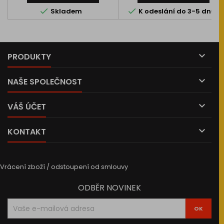
časování -20°až +20°.


Skladem
K odeslání do 3-5 dnů

PRODUKTY

NAŠE SPOLEČNOST

VÁŠ ÚČET

KONTAKT
Vrácení zboží / odstoupení od smlouvy
ODBĚR NOVINEK