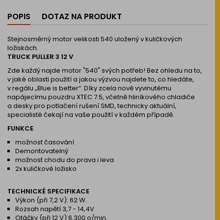
POPIS
DOTAZ NA PRODUKT
Stejnosměrný motor velikosti 540 uložený v kuličkových
ložiskách.
TRUCK PULLER 3 12 V
Zde každý najde motor "540" svých potřeb! Bez ohledu na to,
v jaké oblasti použití a jakou výzvou najdete to, co hledáte,
v regálu „Blue is better“. Díky zcela nově vyvinutému
napájecímu pouzdru XTEC 7.5, včetně hliníkového chladiče
a desky pro potlačení rušení SMD, technicky aktuální,
specialisté čekají na vaše použití v každém případě.
FUNKCE
možnost časování
Demontovatelný
možnost chodu do prava i leva
2x kuličkové ložisko
TECHNICKÉ SPECIFIKACE
Výkon (při 7,2 V): 62 W.
Rozsah napětí 3,7 - 14,4V
Otáčky (při 12 V) 6.300 o/min.