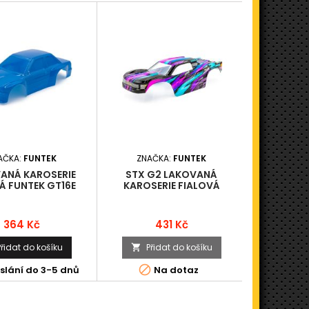
AČKA:
FUNTEK
ZNAČKA:
FUNTEK
ZNAČ
ANÁ KAROSERIE
STX G2 LAKOVANÁ
2.4GHZ V
 FUNTEK GT16E
KAROSERIE FIALOVÁ
Cena
Cena
364 Kč
431 Kč
Přidat do košíku
Přidat do košíku
Při




slání do 3-5 dnů
Na dotaz
K odesl