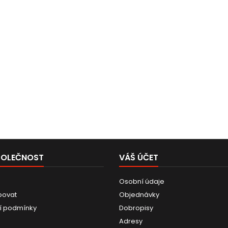
POLEČNOST
VÁŠ ÚČET
Osobní údaje
povat
Objednávky
í podmínky
Dobropisy
Adresy