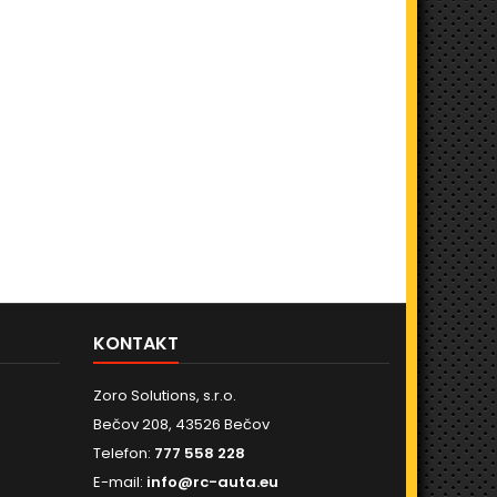
KONTAKT
Zoro Solutions, s.r.o.
Bečov 208, 43526 Bečov
Telefon:
777 558 228
E-mail:
info@rc-auta.eu