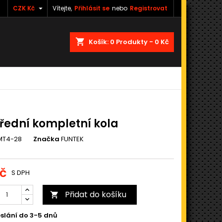

CZK Kč
Vítejte,
Přihlásit se
nebo
Registrovat
shopping_cart
Košík:
0
Produkty - 0 Kč
řední kompletní kola
MT4-28
Značka
FUNTEK
č
S DPH
Přidat do košíku

slání do 3-5 dnů