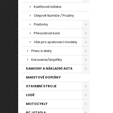
Kuličková ložiska
Olejové tlumiče / Pružiny
Pastorky
Převodová kola
Vše pro spalovací modely
Pneu a disky
Karoserie/doplňky
KAMIONY A NÁKLADNÍ AUTA
MAKETOVÉ DOPLŇKY
STAVEBNÍ STROJE
LODĚ
MOTOCYKLY
RC LETADLA