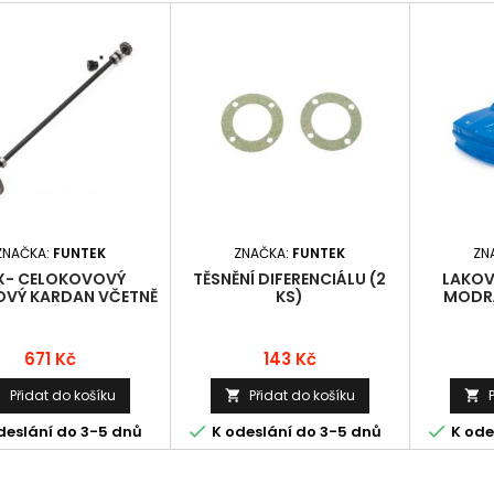
ZNAČKA:
FUNTEK
ZNAČKA:
FUNTEK
ZN
X- CELOKOVOVÝ
TĚSNĚNÍ DIFERENCIÁLU (2
LAKOV
OVÝ KARDAN VČETNĚ
KS)
MODRÁ
OZUBENÉHO KOLA A
HRUŠKY
Cena
Cena
671 Kč
143 Kč
Přidat do košíku
Přidat do košíku





deslání do 3-5 dnů
K odeslání do 3-5 dnů
K ode