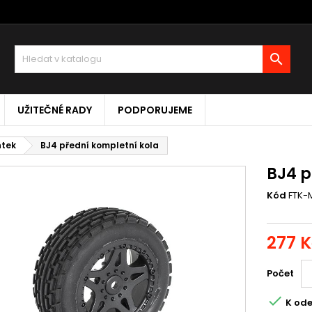

UŽITEČNÉ RADY
PODPORUJEME
ntek
BJ4 přední kompletní kola
BJ4 p
Kód
FTK-
277 K
Počet

K ode