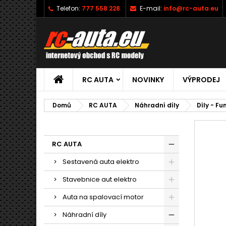
Telefon:
777 558 228
E-mail:
info@rc-auta.eu
RC AUTA
NOVINKY
VÝPRODEJ
Domů
RC AUTA
Náhradní díly
Díly - Fu
RC AUTA
Sestavená auta elektro
Stavebnice aut elektro
Auta na spalovací motor
Náhradní díly