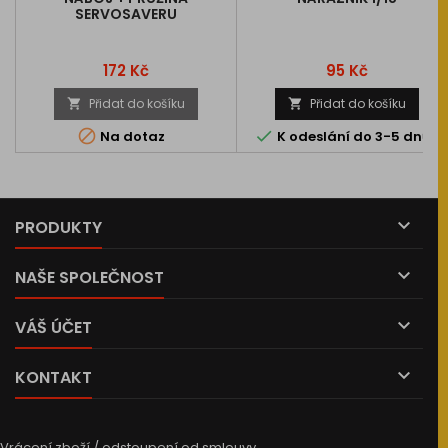
SERVOSAVERU
Cena
Cena
172 Kč
95 Kč
Přidat do košíku
Přidat do košíku




Na dotaz
K odeslání do 3-5 dnů

PRODUKTY

NAŠE SPOLEČNOST

VÁŠ ÚČET

KONTAKT
Vrácení zboží / odstoupení od smlouvy