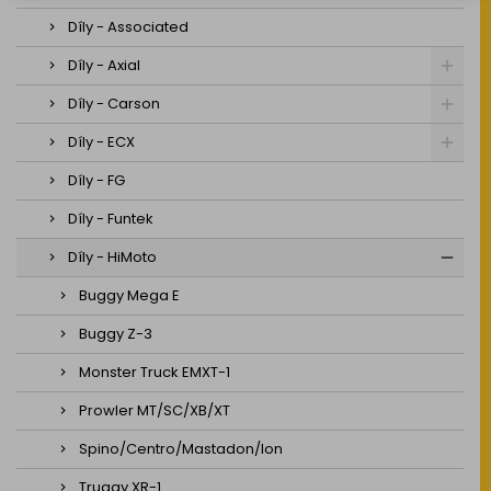
Díly - Associated
Díly - Axial
Díly - Carson
Díly - ECX
Díly - FG
Díly - Funtek
Díly - HiMoto
Buggy Mega E
Buggy Z-3
Monster Truck EMXT-1
Prowler MT/SC/XB/XT
Spino/Centro/Mastadon/Ion
Truggy XR-1