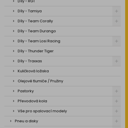
Díly - RGT
Díly - Tamiya
Díly - Team Corally
Díly - Team Durango
Díly - Team Losi Racing
Díly - Thunder Tiger
Díly - Traxxas
Kuličková ložiska
Olejové tlumiče / Pružiny
Pastorky
Převodová kola
Vše pro spalovací modely
Pneu a disky