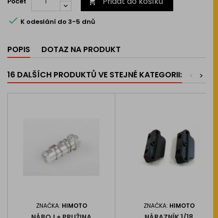
Přidat do košíku
Počet


K odeslání do 3-5 dnů
POPIS
DOTAZ NA PRODUKT
16 DALŠÍCH PRODUKTŮ VE STEJNÉ KATEGORII:
<
>
ZNAČKA:
HIMOTO
ZNAČKA:
HIMOTO
NÁBOJ + PRUŽINA
NÁRAZNÍK 1/18