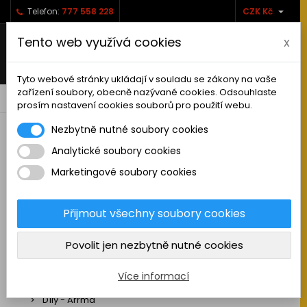

Telefon:
777 558 228
CZK Kč
Tento web využívá cookies
x
Tyto webové stránky ukládají v souladu se zákony na vaše
zařízení soubory, obecně nazývané cookies. Odsouhlaste
0



shopping_cart
prosím nastavení cookies souborů pro použití webu.
Nezbytně nutné soubory cookies
Analytické soubory cookies
RC AUTA
Marketingové soubory cookies
Sestavená auta elektro
Stavebnice aut elektro
Přijmout všechny soubory cookies
Auta na spalovací motor
Povolit jen nezbytně nutné cookies
Náhradní díly
Díly - ABSIMA
Více informací
Díly - Arrma