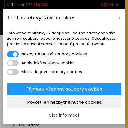

Telefon:
777 558 228
CZK Kč
Tento web využívá cookies
x
Tyto webové stránky ukládají v souladu se zákony na vaše
zařízení soubory, obecně nazývané cookies. Odsouhlaste
0



shopping_cart
prosím nastavení cookies souborů pro použití webu.
Nezbytně nutné soubory cookies
Analytické soubory cookies
RC AUTA
Marketingové soubory cookies
Sestavená auta elektro
Stavebnice aut elektro
Přijmout všechny soubory cookies
Auta na spalovací motor
Povolit jen nezbytně nutné cookies
Náhradní díly
Díly - ABSIMA
Více informací
Díly - Arrma