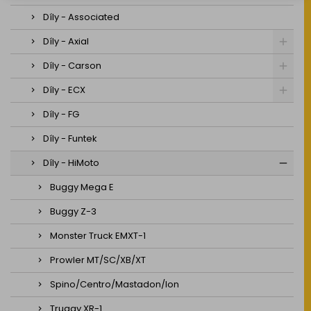
Díly - Associated
Díly - Axial
Díly - Carson
Díly - ECX
Díly - FG
Díly - Funtek
Díly - HiMoto
Buggy Mega E
Buggy Z-3
Monster Truck EMXT-1
Prowler MT/SC/XB/XT
Spino/Centro/Mastadon/Ion
Truggy XR-1