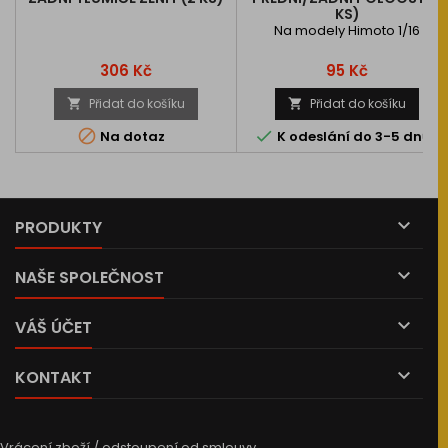
KS)
Na modely Himoto 1/16
Cena
Cena
306 Kč
95 Kč
Přidat do košíku
Přidat do košíku




Na dotaz
K odeslání do 3-5 dnů

PRODUKTY

NAŠE SPOLEČNOST

VÁŠ ÚČET

KONTAKT
Vrácení zboží / odstoupení od smlouvy