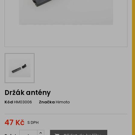
Držák antény
Kód
HM03006
Značka
Himoto
47 Kč
S DPH