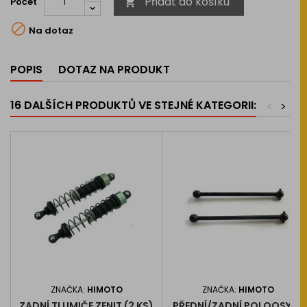
Přidat do košíku
Počet


Na dotaz
POPIS
DOTAZ NA PRODUKT
16 DALŠÍCH PRODUKTŮ VE STEJNÉ KATEGORII:
<
>
ZNAČKA:
HIMOTO
ZNAČKA:
HIMOTO
ZADNÍ TLUMIČE ZENIT (2 KS)
PŘEDNÍ/ZADNÍ POLOOSY (2