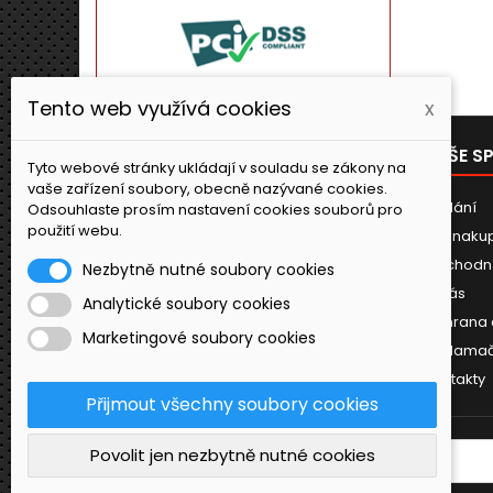
Tento web využívá cookies
x
PRODUKTY
NAŠE S
Tyto webové stránky ukládají v souladu se zákony na
vaše zařízení soubory, obecně nazývané cookies.
Novinky
Dodání
Odsouhlaste prosím nastavení cookies souborů pro
použití webu.
Jak naku
Obchodn
Nezbytně nutné soubory cookies
O nás
Analytické soubory cookies
Ochrana 
Marketingové soubory cookies
Reklamač
Kontakty
Přijmout všechny soubory cookies
Povolit jen nezbytně nutné cookies
ODBĚR NOVINEK