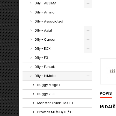
Díly - ABSIMA
Díly - Arrma
Díly - Associated
Díly - Axial
Díly - Carson
Díly - ECX
Díly - FG
Díly - Funtek
Díly - HiMoto
Buggy Mega E
POPIS
Buggy Z-3
Monster Truck EMXT-1
16 DALŠ
Prowler MT/SC/XB/XT