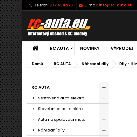
Telefon:
777 558 228
E-mail:
info@rc-auta.eu
RC AUTA
NOVINKY
VÝPRODEJ
Domů
RC AUTA
Náhradní díly
Díly - Hi
RC AUTA
Sestavená auta elektro
Stavebnice aut elektro
Auta na spalovací motor
Náhradní díly