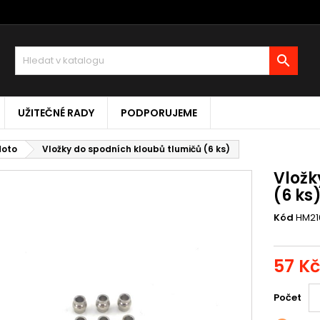

UŽITEČNÉ RADY
PODPORUJEME
Moto
Vložky do spodních kloubů tlumičů (6 ks)
Vložk
(6 ks
Kód
HM21
57 Kč
Počet