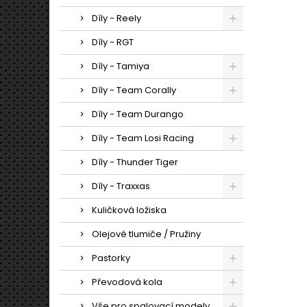
Díly - Reely
Díly - RGT
Díly - Tamiya
Díly - Team Corally
Díly - Team Durango
Díly - Team Losi Racing
Díly - Thunder Tiger
Díly - Traxxas
Kuličková ložiska
Olejové tlumiče / Pružiny
Pastorky
Převodová kola
Vše pro spalovací modely