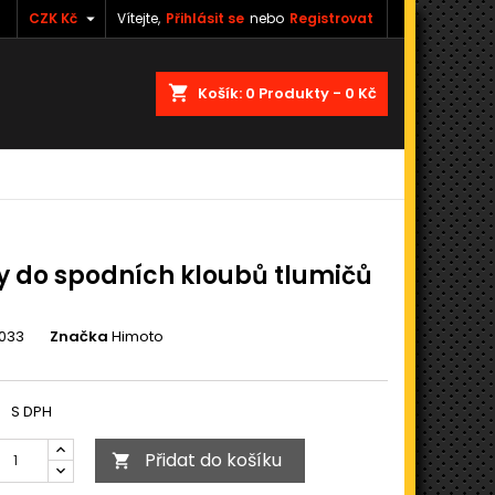

CZK Kč
Vítejte,
Přihlásit se
nebo
Registrovat
shopping_cart
Košík:
0
Produkty - 0 Kč
y do spodních kloubů tlumičů
)
033
Značka
Himoto
S DPH
Přidat do košíku
