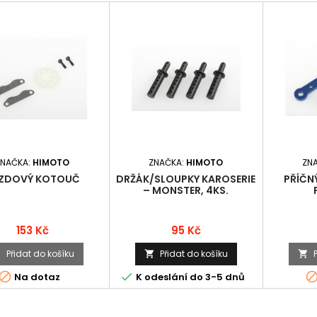
ZNAČKA:
HIMOTO
ZNAČKA:
HIMOTO
ZN
ZDOVÝ KOTOUČ
DRŽÁK/SLOUPKY KAROSERIE
PŘÍČN
– MONSTER, 4KS.
Cena
Cena
153 Kč
95 Kč
Přidat do košíku
Přidat do košíku





Na dotaz
K odeslání do 3-5 dnů