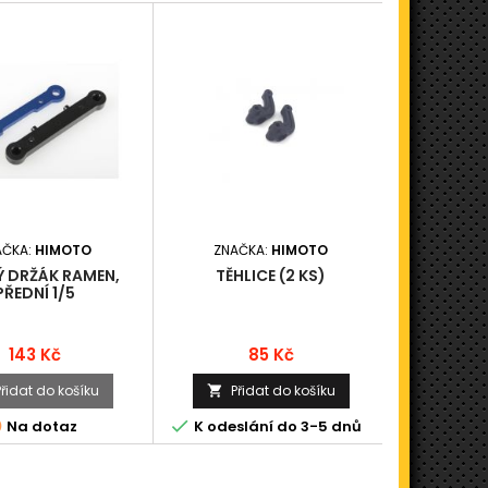
AČKA:
HIMOTO
ZNAČKA:
HIMOTO
ZNAČ
Ý DRŽÁK RAMEN,
TĚHLICE (2 KS)
TÁHLO
PŘEDNÍ 1/5
Cena
Cena
143 Kč
85 Kč
Přidat do košíku
Přidat do košíku
Při





Na dotaz
K odeslání do 3-5 dnů
N