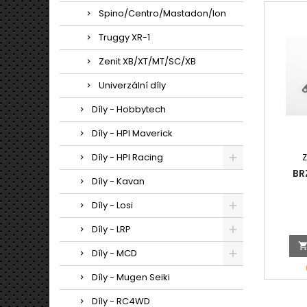
Spino/Centro/Mastadon/Ion
Truggy XR-1
Zenit XB/XT/MT/SC/XB
Univerzální díly
Díly - Hobbytech
Díly - HPI Maverick
Díly - HPI Racing
BR
Díly - Kavan
Díly - Losi
Díly - LRP
Díly - MCD
Díly - Mugen Seiki
Díly - RC4WD