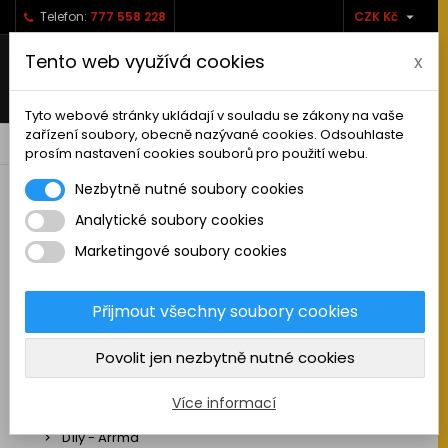

Telefon:
777 558 228
CZK Kč
Tento web využívá cookies
x
Tyto webové stránky ukládají v souladu se zákony na vaše
zařízení soubory, obecně nazývané cookies. Odsouhlaste
0



shopping_cart
prosím nastavení cookies souborů pro použití webu.
Nezbytně nutné soubory cookies
Analytické soubory cookies
RC AUTA
Marketingové soubory cookies
Sestavená auta elektro
Stavebnice aut elektro
Přijmout všechny soubory cookies
Auta na spalovací motor
Povolit jen nezbytně nutné cookies
Náhradní díly
Díly - ABSIMA
Více informací
Díly - Arrma