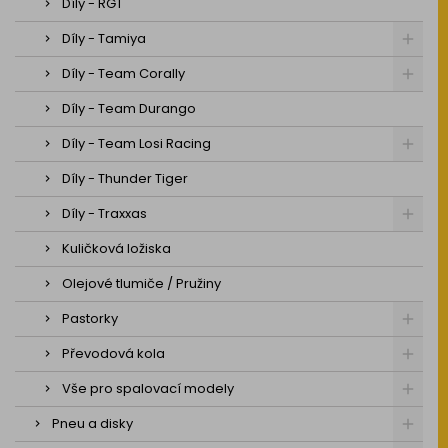
Díly - RGT
Díly - Tamiya
Díly - Team Corally
Díly - Team Durango
Díly - Team Losi Racing
Díly - Thunder Tiger
Díly - Traxxas
Kuličková ložiska
Olejové tlumiče / Pružiny
Pastorky
Převodová kola
Vše pro spalovací modely
Pneu a disky