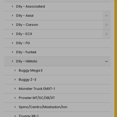
Díly - Associated
Díly - Axial
Díly - Carson
Díly - ECX
Díly - FG
Díly - Funtek
Díly - HiMoto
Buggy Mega E
Buggy Z-3
Monster Truck EMXT-1
Prowler MT/SC/XB/XT
Spino/Centro/Mastadon/Ion
Truggy XR-1