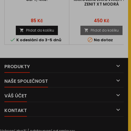
ZENIT XT MODRÁ
Cena
Cena
85 Kč
450 Kč
Přidat do košíku
Přidat do košíku




K odeslání do 3-5 dnů
Na dotaz

PRODUKTY

NAŠE SPOLEČNOST

VÁŠ ÚČET

KONTAKT
Vrácení zboží / odstoupení od smlouvy