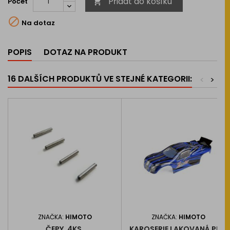
Přidat do košíku
Počet


Na dotaz
POPIS
DOTAZ NA PRODUKT
16 DALŠÍCH PRODUKTŮ VE STEJNÉ KATEGORII:
<
>
ZNAČKA:
HIMOTO
ZNAČKA:
HIMOTO
ČEPY, 4KS.
KAROSERIE LAKOVANÁ PRO