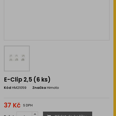
E-Clip 2,5 (6 ks)
Kód
HM21059
Značka
Himoto
37 Kč
S DPH