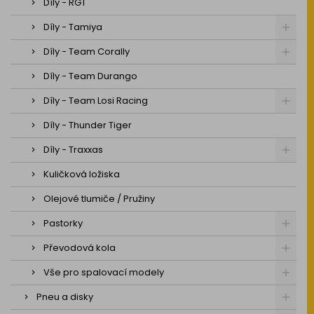
Díly - RGT
Díly - Tamiya
Díly - Team Corally
Díly - Team Durango
Díly - Team Losi Racing
Díly - Thunder Tiger
Díly - Traxxas
Kuličková ložiska
Olejové tlumiče / Pružiny
Pastorky
Převodová kola
Vše pro spalovací modely
Pneu a disky