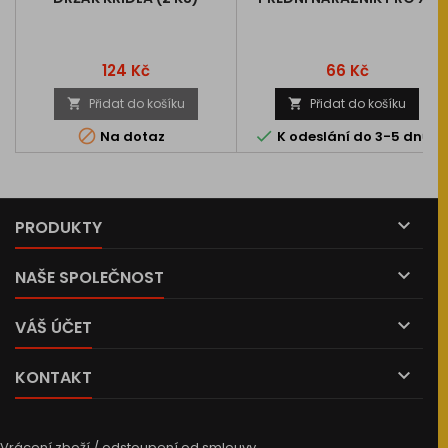
Cena
Cena
124 Kč
66 Kč
Přidat do košíku
Přidat do košíku




Na dotaz
K odeslání do 3-5 dnů

PRODUKTY

NAŠE SPOLEČNOST

VÁŠ ÚČET

KONTAKT
Vrácení zboží / odstoupení od smlouvy