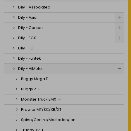
Díly - Associated
Díly - Axial
Díly - Carson
Díly - ECX
Díly - FG
Díly - Funtek
Díly - HiMoto
Buggy Mega E
Buggy Z-3
Monster Truck EMXT-1
Prowler MT/SC/XB/XT
Spino/Centro/Mastadon/Ion
Truggy XR-1