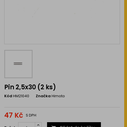
Pin 2,5x30 (2 ks)
Kód
HM21040
Značka
Himoto
47 Kč
S DPH