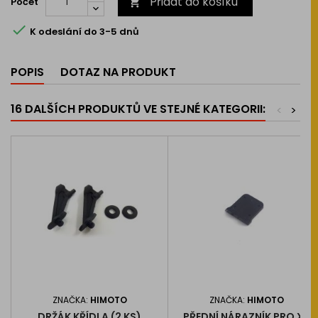
Přidat do košíku
Počet


K odeslání do 3-5 dnů
POPIS
DOTAZ NA PRODUKT
16 DALŠÍCH PRODUKTŮ VE STEJNÉ KATEGORII:
<
>
ZNAČKA:
HIMOTO
ZNAČKA:
HIMOTO
DRŽÁK KŘÍDLA (2 KS)
PŘEDNÍ NÁRAZNÍK PRO XB