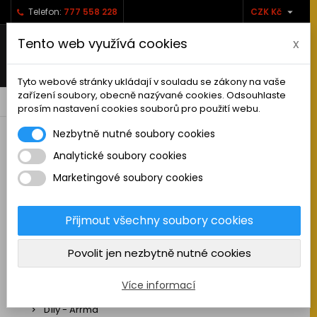

Telefon:
777 558 228
CZK Kč
Tento web využívá cookies
x
Tyto webové stránky ukládají v souladu se zákony na vaše
zařízení soubory, obecně nazývané cookies. Odsouhlaste
0



shopping_cart
prosím nastavení cookies souborů pro použití webu.
Nezbytně nutné soubory cookies
Analytické soubory cookies
RC AUTA
Marketingové soubory cookies
Sestavená auta elektro
Stavebnice aut elektro
Přijmout všechny soubory cookies
Auta na spalovací motor
Povolit jen nezbytně nutné cookies
Náhradní díly
Díly - ABSIMA
Více informací
Díly - Arrma